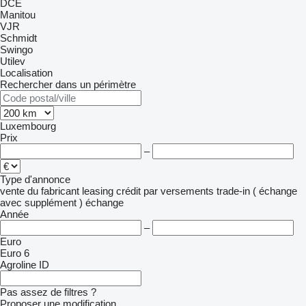
DCE
Manitou
VJR
Schmidt
Swingo
Utilev
Localisation
Rechercher dans un périmètre
Luxembourg
Prix
–
Type d'annonce
vente
du fabricant
leasing
crédit
par versements
trade-in ( échange
avec supplément )
échange
Année
–
Euro
Euro 6
Agroline ID
Pas assez de filtres ?
Proposer une modification