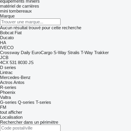
équipements miniers
matériel de carrières
mini tombereaux
Marque
Aucun résultat trouvé pour cette recherche
Bobcat
Fiat
Ducato
HA
IVECO
Crossway
Daily
EuroCargo
S-Way
Stralis
T-Way
Trakker
JCB
4CX
531
8030
JS
D series
Lintrac
Mercedes-Benz
Actros
Antos
R-series
Phoenix
Valtra
G-series
Q-series
T-series
FM
tout afficher
Localisation
Rechercher dans un périmètre