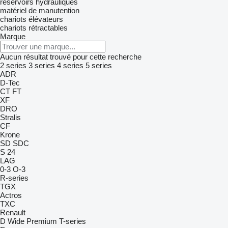
réservoirs hydrauliques
matériel de manutention
chariots élévateurs
chariots rétractables
Marque
Aucun résultat trouvé pour cette recherche
2 series
3 series
4 series
5 series
ADR
D-Tec
CT
FT
XF
DRO
Stralis
CF
Krone
SD
SDC
S 24
LAG
0-3
O-3
R-series
TGX
Actros
TXC
Renault
D Wide
Premium
T-series