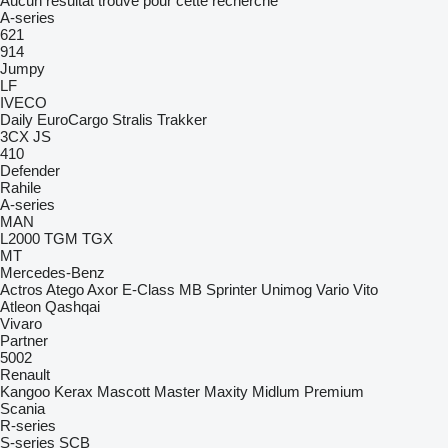
Aucun résultat trouvé pour cette recherche
A-series
621
914
Jumpy
LF
IVECO
Daily
EuroCargo
Stralis
Trakker
3CX
JS
410
Defender
Rahile
A-series
MAN
L2000
TGM
TGX
MT
Mercedes-Benz
Actros
Atego
Axor
E-Class
MB
Sprinter
Unimog
Vario
Vito
Atleon
Qashqai
Vivaro
Partner
5002
Renault
Kangoo
Kerax
Mascott
Master
Maxity
Midlum
Premium
Scania
R-series
S-series
SCB