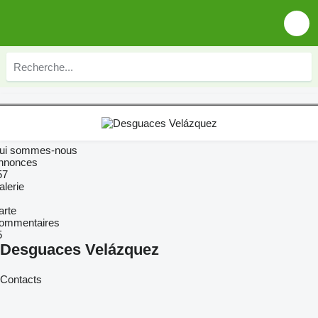
ui sommes-nous
nnonces
57
alerie
arte
ommentaires
5
Desguaces Velázquez
Contacts