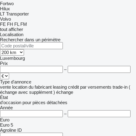
Fortwo
Hilux
LT
Transporter
Volvo
FE
FH
FL
FM
tout afficher
Localisation
Rechercher dans un périmètre
Luxembourg
Prix
–
Type d'annonce
vente
location
du fabricant
leasing
crédit
par versements
trade-in (
échange avec supplément )
échange
État
d'occasion
pour pièces détachées
Année
–
Euro
Euro 5
Agroline ID