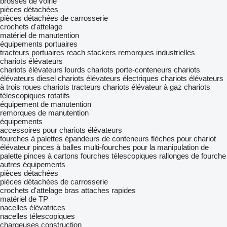
brosses de voirie
pièces détachées
pièces détachées de carrosserie
crochets d'attelage
matériel de manutention
équipements portuaires
tracteurs portuaires
reach stackers
remorques industrielles
chariots élévateurs
chariots élévateurs lourds
chariots porte-conteneurs
chariots
élévateurs diesel
chariots élévateurs électriques
chariots élévateurs
à trois roues
chariots tracteurs
chariots élévateur à gaz
chariots
télescopiques rotatifs
équipement de manutention
remorques de manutention
équipements
accessoires pour chariots élévateurs
fourches à palettes
épandeurs de conteneurs
flèches pour chariot
élévateur
pinces à balles
multi-fourches pour la manipulation de
palette
pinces à cartons
fourches télescopiques
rallonges de fourche
autres équipements
pièces détachées
pièces détachées de carrosserie
crochets d'attelage
bras
attaches rapides
matériel de TP
nacelles élévatrices
nacelles télescopiques
chargeuses construction