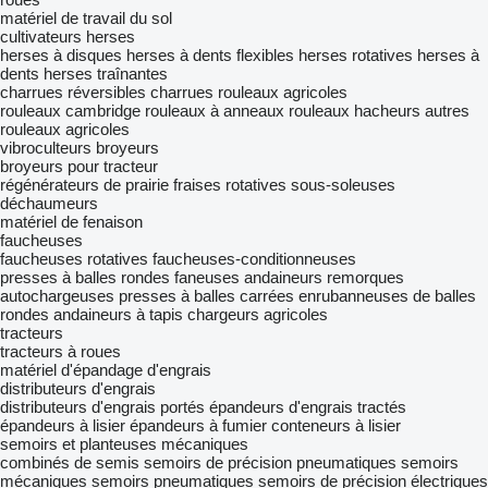
matériel de travail du sol
cultivateurs
herses
herses à disques
herses à dents flexibles
herses rotatives
herses à
dents
herses traînantes
charrues réversibles
charrues
rouleaux agricoles
rouleaux cambridge
rouleaux à anneaux
rouleaux hacheurs
autres
rouleaux agricoles
vibroculteurs
broyeurs
broyeurs pour tracteur
régénérateurs de prairie
fraises rotatives
sous-soleuses
déchaumeurs
matériel de fenaison
faucheuses
faucheuses rotatives
faucheuses-conditionneuses
presses à balles rondes
faneuses
andaineurs
remorques
autochargeuses
presses à balles carrées
enrubanneuses de balles
rondes
andaineurs à tapis
chargeurs agricoles
tracteurs
tracteurs à roues
matériel d'épandage d'engrais
distributeurs d'engrais
distributeurs d'engrais portés
épandeurs d'engrais tractés
épandeurs à lisier
épandeurs à fumier
conteneurs à lisier
semoirs et planteuses mécaniques
combinés de semis
semoirs de précision pneumatiques
semoirs
mécaniques
semoirs pneumatiques
semoirs de précision électriques