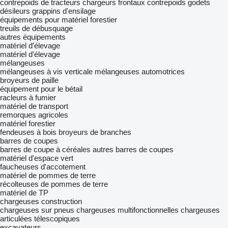
contrepoids de tracteurs
chargeurs frontaux
contrepoids
godets
désileurs
grappins d'ensilage
équipements pour matériel forestier
treuils de débusquage
autres équipements
matériel d'élevage
matériel d'élevage
mélangeuses
mélangeuses à vis verticale
mélangeuses automotrices
broyeurs de paille
équipement pour le bétail
racleurs à fumier
matériel de transport
remorques agricoles
matériel forestier
fendeuses à bois
broyeurs de branches
barres de coupes
barres de coupe à céréales
autres barres de coupes
matériel d'espace vert
faucheuses d'accotement
matériel de pommes de terre
récolteuses de pommes de terre
matériel de TP
chargeuses construction
chargeuses sur pneus
chargeuses multifonctionnelles
chargeuses
articulées télescopiques
excavateurs