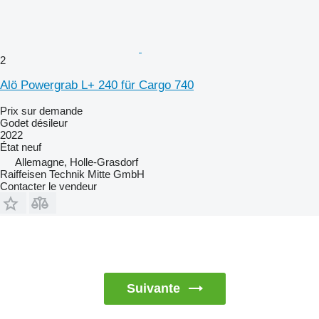
2
Alö Powergrab L+ 240 für Cargo 740
Prix sur demande
Godet désileur
2022
État
neuf
Allemagne, Holle-Grasdorf
Raiffeisen Technik Mitte GmbH
Contacter le vendeur
Suivante