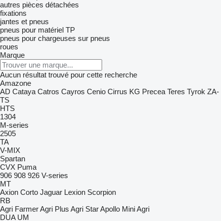
autres pièces détachées
fixations
jantes et pneus
pneus pour matériel TP
pneus pour chargeuses sur pneus
roues
Marque
Aucun résultat trouvé pour cette recherche
Amazone
AD
Cataya
Catros
Cayros
Cenio
Cirrus
KG
Precea
Teres
Tyrok
ZA-
TS
HTS
1304
M-series
2505
TA
V-MIX
Spartan
CVX
Puma
906
908
926
V-series
MT
Axion
Corto
Jaguar
Lexion
Scorpion
RB
Agri Farmer
Agri Plus
Agri Star
Apollo
Mini Agri
DUA
UM