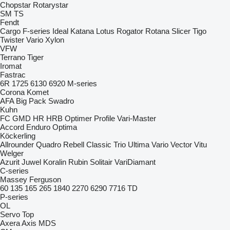
Chopstar
Rotarystar
SM
TS
Fendt
Cargo
F-series
Ideal
Katana
Lotus
Rogator
Rotana
Slicer
Tigo
Twister
Vario
Xylon
VFW
Terrano
Tiger
Iromat
Fastrac
6R
1725
6130
6920
M-series
Corona
Komet
AFA
Big Pack
Swadro
Kuhn
FC
GMD
HR
HRB
Optimer
Profile
Vari-Master
Accord
Enduro
Optima
Köckerling
Allrounder
Quadro
Rebell Classic
Trio
Ultima
Vario
Vector
Vitu
Welger
Azurit
Juwel
Koralin
Rubin
Solitair
VariDiamant
C-series
Massey Ferguson
60
135
165
265
1840
2270
6290
7716
TD
P-series
OL
Servo
Top
Axera
Axis
MDS