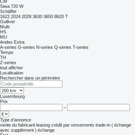
CM
Siwa 720 W
Schäffer
1622
2024
2028
3630
3650
8620 T
Gulliver
Multi
HS
MU
Andex
Extra
A-series
G-series
N-series
Q-series
T-series
Tempo
TH
Z-series
tout afficher
Localisation
Rechercher dans un périmètre
Luxembourg
Prix
–
Type d'annonce
vente
du fabricant
leasing
crédit
par versements
trade-in ( échange
avec supplément )
échange