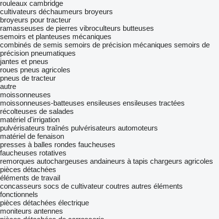
rouleaux cambridge
cultivateurs
déchaumeurs
broyeurs
broyeurs pour tracteur
ramasseuses de pierres
vibroculteurs
butteuses
semoirs et planteuses mécaniques
combinés de semis
semoirs de précision mécaniques
semoirs de
précision pneumatiques
jantes et pneus
roues
pneus agricoles
pneus de tracteur
autre
moissonneuses
moissonneuses-batteuses
ensileuses
ensileuses tractées
récolteuses de salades
matériel d'irrigation
pulvérisateurs traînés
pulvérisateurs automoteurs
matériel de fenaison
presses à balles rondes
faucheuses
faucheuses rotatives
remorques autochargeuses
andaineurs à tapis
chargeurs agricoles
pièces détachées
éléments de travail
concasseurs
socs de cultivateur
coutres
autres éléments
fonctionnels
pièces détachées électrique
moniteurs
antennes