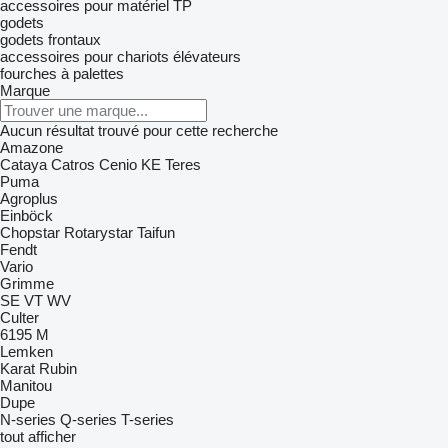
accessoires pour matériel TP
godets
godets frontaux
accessoires pour chariots élévateurs
fourches à palettes
Marque
Aucun résultat trouvé pour cette recherche
Amazone
Cataya
Catros
Cenio
KE
Teres
Puma
Agroplus
Einböck
Chopstar
Rotarystar
Taifun
Fendt
Vario
Grimme
SE
VT
WV
Culter
6195 M
Lemken
Karat
Rubin
Manitou
Dupe
N-series
Q-series
T-series
tout afficher