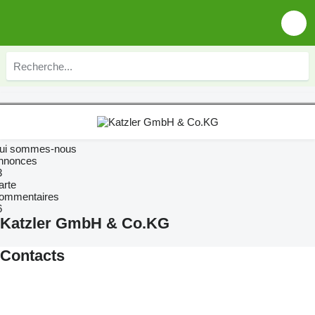
ui sommes-nous
nnonces
3
arte
ommentaires
6
Katzler GmbH & Co.KG
Contacts