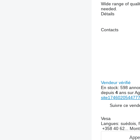
Wide range of quali
needed.
Détails
Contacts
Vendeur vérifié
En stock:
598 anno
depuis
4
ans sur Ag
site17460205447779
Suivre ce vend
Vesa
Langues:
suédois, f
+358 40 62...
Mont
Appe