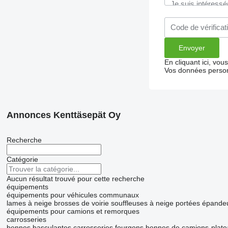
En cliquant ici, vo
Vos données person
Annonces Kenttäsepät Oy
Recherche
Catégorie
Aucun résultat trouvé pour cette recherche
équipements
équipements pour véhicules communaux
lames à neige
brosses de voirie
souffleuses à neige portées
épandeu
équipements pour camions et remorques
carrosseries
bennes basculantes
carrosseries fourgons
bennes de camions-plate