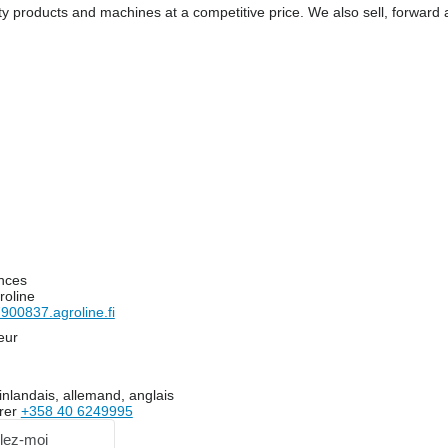
ty products and machines at a competitive price. We also sell, forward
nces
roline
00837.agroline.fi
eur
inlandais, allemand, anglais
rer
+358 40 6249995
lez-moi