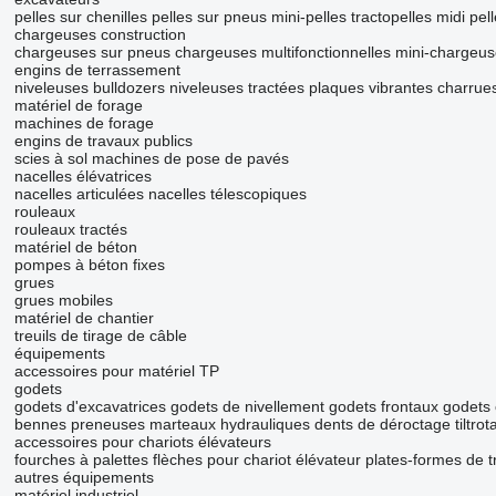
pelles sur chenilles
pelles sur pneus
mini-pelles
tractopelles
midi pel
chargeuses construction
chargeuses sur pneus
chargeuses multifonctionnelles
mini-chargeus
engins de terrassement
niveleuses
bulldozers
niveleuses tractées
plaques vibrantes
charrues
matériel de forage
machines de forage
engins de travaux publics
scies à sol
machines de pose de pavés
nacelles élévatrices
nacelles articulées
nacelles télescopiques
rouleaux
rouleaux tractés
matériel de béton
pompes à béton fixes
grues
grues mobiles
matériel de chantier
treuils de tirage de câble
équipements
accessoires pour matériel TP
godets
godets d'excavatrices
godets de nivellement
godets frontaux
godets
bennes preneuses
marteaux hydrauliques
dents de déroctage
tiltrot
accessoires pour chariots élévateurs
fourches à palettes
flèches pour chariot élévateur
plates-formes de tr
autres équipements
matériel industriel