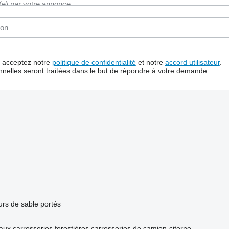
us acceptez notre
politique de confidentialité
et notre
accord utilisateur
.
nelles seront traitées dans le but de répondre à votre demande.
rs de sable portés
aux
carrosseries forestières
carrosseries de camion-citerne