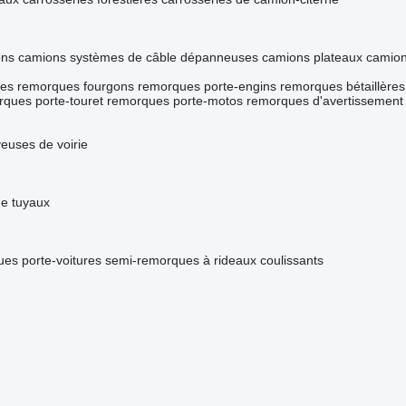
ons
camions systèmes de câble
dépanneuses
camions plateaux
camion
res
remorques fourgons
remorques porte-engins
remorques bétaillères
ques porte-touret
remorques porte-motos
remorques d'avertissement
veuses de voirie
e tuyaux
es porte-voitures
semi-remorques à rideaux coulissants