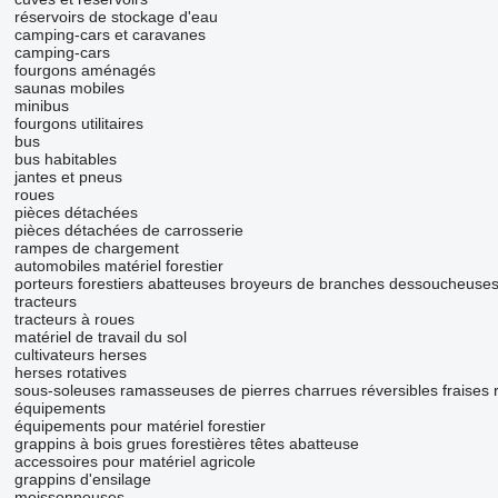
réservoirs de stockage d'eau
camping-cars et caravanes
camping-cars
fourgons aménagés
saunas mobiles
minibus
fourgons utilitaires
bus
bus habitables
jantes et pneus
roues
pièces détachées
pièces détachées de carrosserie
rampes de chargement
automobiles
matériel forestier
porteurs forestiers
abatteuses
broyeurs de branches
dessoucheuse
tracteurs
tracteurs à roues
matériel de travail du sol
cultivateurs
herses
herses rotatives
sous-soleuses
ramasseuses de pierres
charrues réversibles
fraises 
équipements
équipements pour matériel forestier
grappins à bois
grues forestières
têtes abatteuse
accessoires pour matériel agricole
grappins d'ensilage
moissonneuses