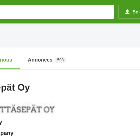
Se 
-nous
Annonces
598
epät Oy
y
mpany