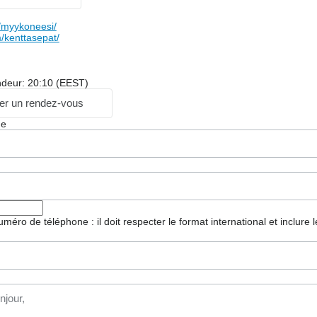
myykoneesi/
/kenttasepat/
ndeur: 20:10 (EEST)
r un rendez-vous
ge
 numéro de téléphone : il doit respecter le format international et inclure