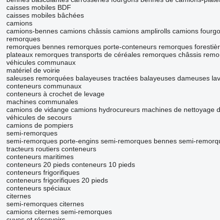
caisses mobiles BDF
caisses mobiles bâchées
camions
camions-bennes
camions châssis
camions amplirolls
camions fourg
remorques
remorques bennes
remorques porte-conteneurs
remorques forestiè
plateaux
remorques transports de céréales
remorques châssis
remor
véhicules communaux
matériel de voirie
saleuses remorquées
balayeuses tractées
balayeuses
dameuses
la
conteneurs communaux
conteneurs à crochet de levage
machines communales
camions de vidange
camions hydrocureurs
machines de nettoyage d
véhicules de secours
camions de pompiers
semi-remorques
semi-remorques porte-engins
semi-remorques bennes
semi-remorqu
tracteurs routiers
conteneurs
conteneurs maritimes
conteneurs 20 pieds
conteneurs 10 pieds
conteneurs frigorifiques
conteneurs frigorifiques 20 pieds
conteneurs spéciaux
citernes
semi-remorques citernes
camions citernes semi-remorques
cuves et réservoirs