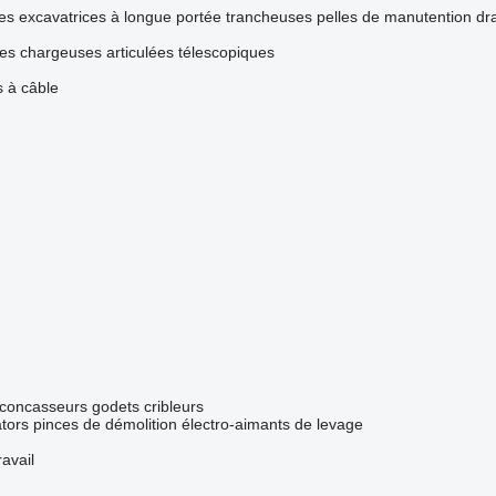
les
excavatrices à longue portée
trancheuses
pelles de manutention
dr
es
chargeuses articulées télescopiques
 à câble
 concasseurs
godets cribleurs
ators
pinces de démolition
électro-aimants de levage
avail