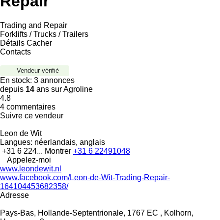
Repair
Trading and Repair
Forklifts / Trucks / Trailers
Détails
Cacher
Contacts
Vendeur vérifié
En stock:
3 annonces
depuis
14
ans sur Agroline
4.8
4 commentaires
Suivre ce vendeur
Leon de Wit
Langues:
néerlandais, anglais
+31 6 224...
Montrer
+31 6 22491048
Appelez-moi
www.leondewit.nl
www.facebook.com/Leon-de-Wit-Trading-Repair-
164104453682358/
Adresse
Pays-Bas, Hollande-Septentrionale, 1767 EC , Kolhorn,