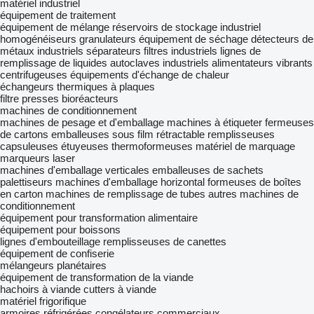
matériel industriel
équipement de traitement
équipement de mélange
réservoirs de stockage industriel
homogénéiseurs
granulateurs
équipement de séchage
détecteurs de
métaux industriels
séparateurs
filtres industriels
lignes de
remplissage de liquides
autoclaves industriels
alimentateurs vibrants
centrifugeuses
équipements d'échange de chaleur
échangeurs thermiques à plaques
filtre presses
bioréacteurs
machines de conditionnement
machines de pesage et d'emballage
machines à étiqueter
fermeuses
de cartons
emballeuses sous film rétractable
remplisseuses
capsuleuses
étuyeuses
thermoformeuses
matériel de marquage
marqueurs laser
machines d'emballage verticales
emballeuses de sachets
palettiseurs
machines d'emballage horizontal
formeuses de boîtes
en carton
machines de remplissage de tubes
autres machines de
conditionnement
équipement pour transformation alimentaire
équipement pour boissons
lignes d'embouteillage
remplisseuses de canettes
équipement de confiserie
mélangeurs planétaires
équipement de transformation de la viande
hachoirs à viande
cutters à viande
matériel frigorifique
armoires réfrigérées
congélateurs commerciaux