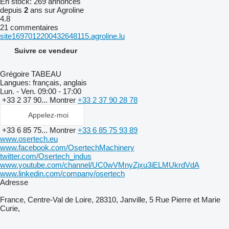
En stock:
269 annonces
depuis
2
ans sur Agroline
4.8
21 commentaires
site1697012200432648115.agroline.lu
Suivre ce vendeur
Grégoire TABEAU
Langues:
français, anglais
Lun. - Ven.
09:00 - 17:00
+33 2 37 90...
Montrer
+33 2 37 90 28 78
Appelez-moi
+33 6 85 75...
Montrer
+33 6 85 75 93 89
www.osertech.eu
www.facebook.com/OsertechMachinery
twitter.com/Osertech_indus
www.youtube.com/channel/UC0wVMnyZjxu3iELMUkrdVdA
www.linkedin.com/company/osertech
Adresse
France, Centre-Val de Loire, 28310, Janville, 5 Rue Pierre et Marie
Curie,