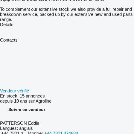
To complement our extensive stock we also provide a full repair and
breakdown service, backed up by our extensive new and used parts
range.
Détails
Contacts
Vendeur vérifié
En stock:
15 annonces
depuis
10
ans sur Agroline
Suivre ce vendeur
PATTERSON Eddie
Langues:
anglais
+44 7801 4...
Montrer
+44 7801 474884