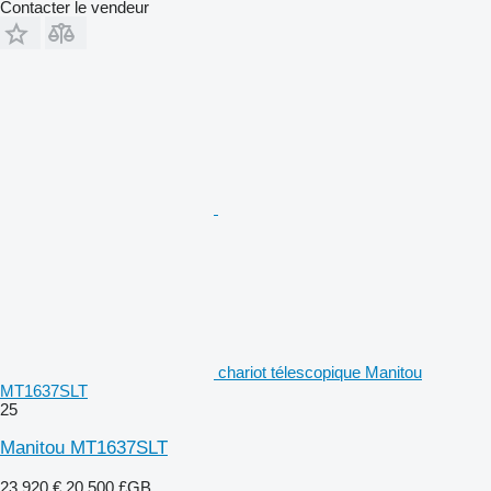
Contacter le vendeur
chariot télescopique Manitou
MT1637SLT
25
Manitou MT1637SLT
23.920 €
20.500 £GB