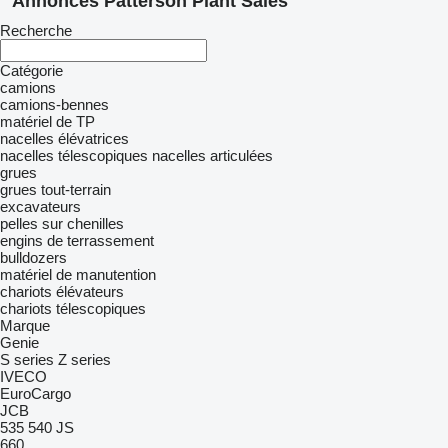
Annonces Patterson Plant Sales
Recherche
Catégorie
camions
camions-bennes
matériel de TP
nacelles élévatrices
nacelles télescopiques
nacelles articulées
grues
grues tout-terrain
excavateurs
pelles sur chenilles
engins de terrassement
bulldozers
matériel de manutention
chariots élévateurs
chariots télescopiques
Marque
Genie
S series
Z series
IVECO
EuroCargo
JCB
535
540
JS
660