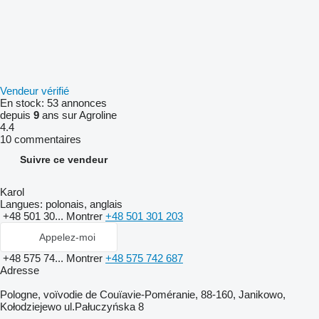
Vendeur vérifié
En stock:
53 annonces
depuis
9
ans sur Agroline
4.4
10 commentaires
Suivre ce vendeur
Karol
Langues:
polonais, anglais
+48 501 30...
Montrer
+48 501 301 203
Appelez-moi
+48 575 74...
Montrer
+48 575 742 687
Adresse
Pologne, voïvodie de Couïavie-Poméranie, 88-160, Janikowo,
Kołodziejewo ul.Pałuczyńska 8