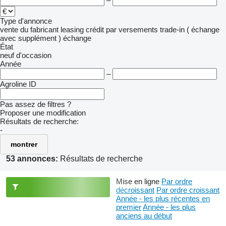
–
Type d'annonce
vente
du fabricant
leasing
crédit
par versements
trade-in ( échange
avec supplément )
échange
État
neuf
d'occasion
Année
–
Agroline ID
Pas assez de filtres ?
Proposer une modification
Résultats de recherche:
-
montrer
53 annonces:
Résultats de recherche
Mise en ligne
Par ordre
décroissant
Par ordre croissant
Année - les plus récentes en
premier
Année - les plus
anciens au début