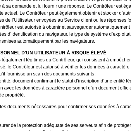
e à sa demande et lui fournir une réponse. Le Contrôleur est égal
e actuel. Le Contrôleur peut également obtenir et stocker d’au
 de l’Utilisateur envoyées au Service client ou les réponses fo
ntrôleur est autorisé à obtenir et sauvegarder automatiquement d
es d’identification du navigateur, le type de système d’exploita
ansmises automatiquement par les navigateurs.
SONNEL D’UN UTILISATEUR À RISQUE ÉLEVÉ
 légalement légitimes du Contrôleur, qui consistent à empêcher l
urisé, le Contrôleur est autorisé à vérifier les données à caractèr
u’il fournisse un scan des documents suivants :
ntité, document confirmant le statut d’inscription d’une entité lé
ion avec les données à caractère personnel d’un document officie
 de propriété.
 les documents nécessaires pour confirmer ses données à caractè
ssurer de la protection adéquate de ses serveurs afin de protége