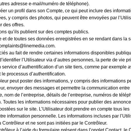
 autres adresse e-mail/numéro de téléphone).
 créer un profil dans son Compte, ce qui peut inclure des informat
s, y compris des photos, qui peuvent être envoyées par l’Utili
 des offres.
ons qu’ils publient sur des comptes publics.
 et de toutes ses données enregistrées en se rendant dans la s
 complaints@linemedia.com.
sociés au fait de rendre certaines informations disponibles pu
identifier l’Utilisateur via d’autres personnes, la perte de vie pr
’un service d’authentification d’un site tiers, comme par exemple
t le processus d’authentification.
ôleur peut poster des informations, y compris des informations 
ndeur, envoyer des messages et permettre la communication entre 
, nom de l’entreprise, détails de l’entreprise, numéros de télép
 Toutes les informations nécessaires pour publier des annonces
ostées sur le site. L’Utilisateur doit prendre en compte tous les
e information personnelle. Les informations incluses par l’Uti
 Contrôleur et ne sont pas initiées par le Contrôleur.
trôleur à l’aide du formulaire présent dans l’onglet Contact, le C