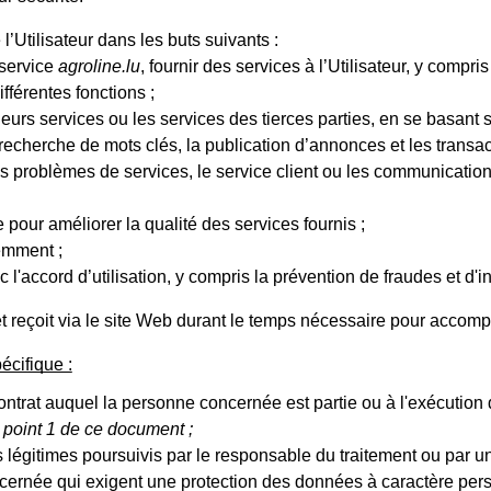
’Utilisateur dans les buts suivants :
 service
agroline.lu
, fournir des services à l’Utilisateur, y compri
fférentes fonctions ;
urs services ou les services des tierces parties, en se basant sur 
 recherche de mots clés, la publication d’annonces et les transacti
es problèmes de services, le service client ou les communicatio
pour améliorer la qualité des services fournis ;
emment ;
l'accord d’utilisation, y compris la prévention de fraudes et d'in
 et reçoit via le site Web durant le temps nécessaire pour accom
écifique :
contrat auquel la personne concernée est partie ou à l'exécutio
2 point 1 de ce document ;
s légitimes poursuivis par le responsable du traitement ou par un
cernée qui exigent une protection des données à caractère person