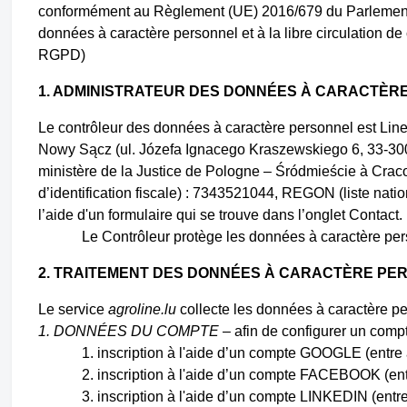
conformément au Règlement (UE) 2016/679 du Parlement eu
données à caractère personnel et à la libre circulation 
RGPD)
1. ADMINISTRATEUR DES DONNÉES À CARACTÈR
Le contrôleur des données à caractère personnel est Linem
Nowy Sącz (ul. Józefa Ignacego Kraszewskiego 6, 33-300 No
ministère de la Justice de Pologne – Śródmieście à Crac
d’identification fiscale) : 7343521044, REGON (liste nati
l’aide d'un formulaire qui se trouve dans l’onglet Contact.
Le Contrôleur protège les données à caractère pers
2. TRAITEMENT DES DONNÉES À CARACTÈRE PE
Le service
agroline.lu
collecte les données à caractère pe
1. DONNÉES DU COMPTE
– afin de configurer un compte
inscription à l'aide d’un compte GOOGLE (entre
inscription à l'aide d’un compte FACEBOOK (ent
inscription à l'aide d’un compte LINKEDIN (entr