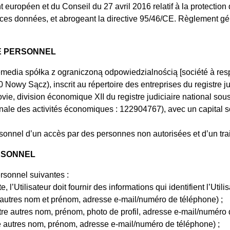
ropéen et du Conseil du 27 avril 2016 relatif à la protection 
de ces données, et abrogeant la directive 95/46/CE. Règlement g
E PERSONNEL
edia spółka z ograniczoną odpowiedzialnością [société à respons
wy Sącz), inscrit au répertoire des entreprises du registre jud
ovie, division économique XII du registre judiciaire national 
onale des activités économiques : 122904767), avec un capital so
onnel d’un accès par des personnes non autorisées et d’un trait
RSONNEL
rsonnel suivantes :
, l’Utilisateur doit fournir des informations qui identifient l’Uti
 autres nom et prénom, adresse e-mail/numéro de téléphone) ;
re autres nom, prénom, photo de profil, adresse e-mail/numéro
e autres nom, prénom, adresse e-mail/numéro de téléphone) ;