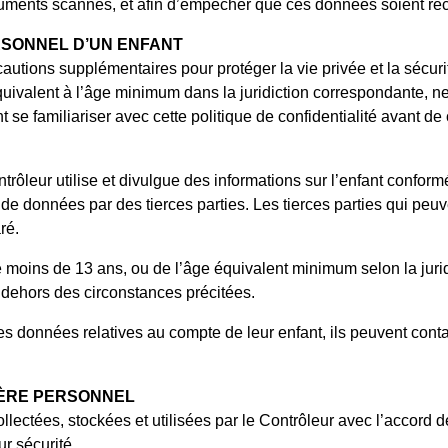
ocuments scannés, et afin d’empêcher que ces données soient réc
RSONNEL D’UN ENFANT
tions supplémentaires pour protéger la vie privée et la sécurité
uivalent à l’âge minimum dans la juridiction correspondante, ne
ent se familiariser avec cette politique de confidentialité avan
trôleur utilise et divulgue des informations sur l’enfant conform
 de données par des tierces parties. Les tierces parties qui peuve
ré.
moins de 13 ans, ou de l’âge équivalent minimum selon la juridi
 dehors des circonstances précitées.
es données relatives au compte de leur enfant, ils peuvent contac
TÈRE PERSONNEL
ollectées, stockées et utilisées par le Contrôleur avec l’accord
r sécurité.