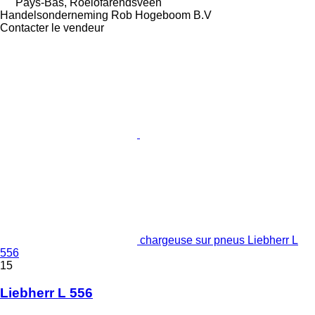
Pays-Bas, Roelofarendsveen
Handelsonderneming Rob Hogeboom B.V
Contacter le vendeur
chargeuse sur pneus Liebherr L
556
15
Liebherr L 556