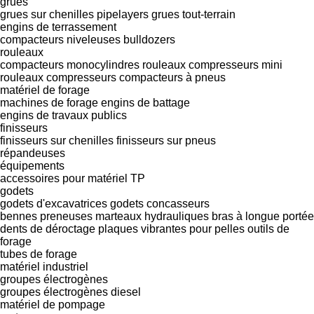
grues
grues sur chenilles
pipelayers
grues tout-terrain
engins de terrassement
compacteurs
niveleuses
bulldozers
rouleaux
compacteurs monocylindres
rouleaux compresseurs
mini
rouleaux compresseurs
compacteurs à pneus
matériel de forage
machines de forage
engins de battage
engins de travaux publics
finisseurs
finisseurs sur chenilles
finisseurs sur pneus
répandeuses
équipements
accessoires pour matériel TP
godets
godets d'excavatrices
godets concasseurs
bennes preneuses
marteaux hydrauliques
bras à longue portée
dents de déroctage
plaques vibrantes pour pelles
outils de
forage
tubes de forage
matériel industriel
groupes électrogènes
groupes électrogènes diesel
matériel de pompage