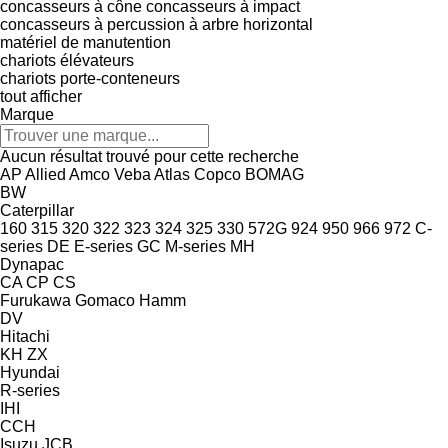
concasseurs à cône
concasseurs à impact
concasseurs à percussion à arbre horizontal
matériel de manutention
chariots élévateurs
chariots porte-conteneurs
tout afficher
Marque
Aucun résultat trouvé pour cette recherche
AP
Allied
Amco Veba
Atlas Copco
BOMAG
BW
Caterpillar
160
315
320
322
323
324
325
330
572G
924
950
966
972
C-
series
DE
E-series
GC
M-series
MH
Dynapac
CA
CP
CS
Furukawa
Gomaco
Hamm
DV
Hitachi
KH
ZX
Hyundai
R-series
IHI
CCH
Isuzu
JCB