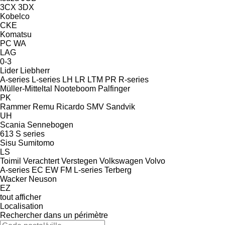
3CX
3DX
Kobelco
CKE
Komatsu
PC
WA
LAG
0-3
Lider
Liebherr
A-series
L-series
LH
LR
LTM
PR
R-series
Müller-Mitteltal
Nooteboom
Palfinger
PK
Rammer
Remu
Ricardo
SMV
Sandvik
UH
Scania
Sennebogen
613
S series
Sisu
Sumitomo
LS
Toimil
Verachtert
Verstegen
Volkswagen
Volvo
A-series
EC
EW
FM
L-series
Terberg
Wacker Neuson
EZ
tout afficher
Localisation
Rechercher dans un périmètre