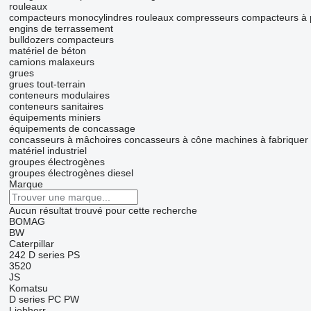
rouleaux
compacteurs monocylindres
rouleaux compresseurs
compacteurs à
engins de terrassement
bulldozers
compacteurs
matériel de béton
camions malaxeurs
grues
grues tout-terrain
conteneurs modulaires
conteneurs sanitaires
équipements miniers
équipements de concassage
concasseurs à mâchoires
concasseurs à cône
machines à fabriquer
matériel industriel
groupes électrogènes
groupes électrogènes diesel
Marque
Aucun résultat trouvé pour cette recherche
BOMAG
BW
Caterpillar
242
D series
PS
3520
JS
Komatsu
D series
PC
PW
Liebherr