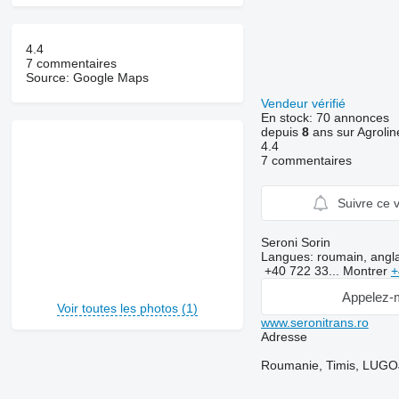
4.4
7 commentaires
Source: Google Maps
Vendeur vérifié
En stock:
70 annonces
depuis
8
ans sur Agrolin
4.4
7 commentaires
Suivre ce 
Seroni Sorin
Langues:
roumain, angla
+40 722 33...
Montrer
+
Appelez-
Voir toutes les photos (1)
www.seronitrans.ro
Adresse
Roumanie, Timis, LUG