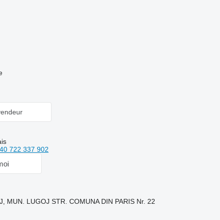
e
vendeur
is
40 722 337 902
moi
OJ, MUN. LUGOJ STR. COMUNA DIN PARIS Nr. 22