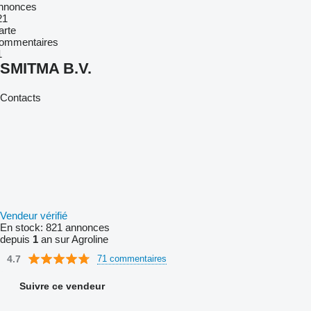
nnonces
21
arte
ommentaires
1
SMITMA B.V.
Contacts
Vendeur vérifié
En stock:
821 annonces
depuis
1
an sur Agroline
4.7
71 commentaires
Suivre ce vendeur