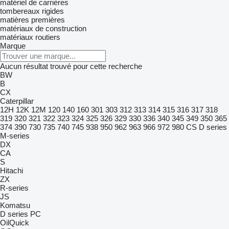
matériel de carrières
tombereaux rigides
matières premières
matériaux de construction
matériaux routiers
Marque
Aucun résultat trouvé pour cette recherche
BW
B
CX
Caterpillar
12H
12K
12M
120
140
160
301
303
312
313
314
315
316
317
318
319
320
321
322
323
324
325
326
329
330
336
340
345
349
350
365
374
390
730
735
740
745
938
950
962
963
966
972
980
CS
D series
M-series
DX
CA
S
Hitachi
ZX
R-series
JS
Komatsu
D series
PC
OilQuick