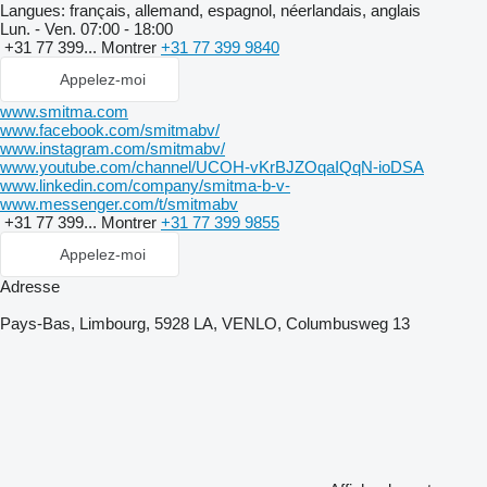
Langues:
français, allemand, espagnol, néerlandais, anglais
Lun. - Ven.
07:00 - 18:00
+31 77 399...
Montrer
+31 77 399 9840
Appelez-moi
www.smitma.com
www.facebook.com/smitmabv/
www.instagram.com/smitmabv/
www.youtube.com/channel/UCOH-vKrBJZOqaIQqN-ioDSA
www.linkedin.com/company/smitma-b-v-
www.messenger.com/t/smitmabv
+31 77 399...
Montrer
+31 77 399 9855
Appelez-moi
Adresse
Pays-Bas, Limbourg, 5928 LA, VENLO, Columbusweg 13