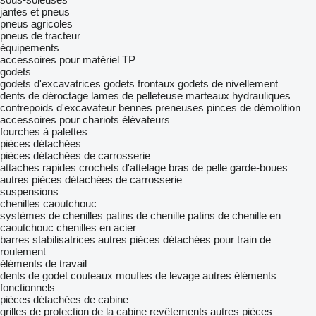
jantes et pneus
pneus agricoles
pneus de tracteur
équipements
accessoires pour matériel TP
godets
godets d'excavatrices
godets frontaux
godets de nivellement
dents de déroctage
lames de pelleteuse
marteaux hydrauliques
contrepoids d'excavateur
bennes preneuses
pinces de démolition
accessoires pour chariots élévateurs
fourches à palettes
pièces détachées
pièces détachées de carrosserie
attaches rapides
crochets d'attelage
bras de pelle
garde-boues
autres pièces détachées de carrosserie
suspensions
chenilles caoutchouc
systèmes de chenilles
patins de chenille
patins de chenille en
caoutchouc
chenilles en acier
barres stabilisatrices
autres pièces détachées pour train de
roulement
éléments de travail
dents de godet
couteaux
moufles de levage
autres éléments
fonctionnels
pièces détachées de cabine
grilles de protection de la cabine
revêtements
autres pièces