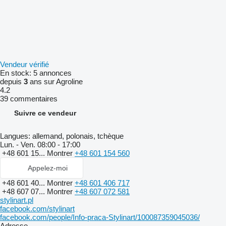
Vendeur vérifié
En stock:
5 annonces
depuis
3
ans sur Agroline
4.2
39 commentaires
Suivre ce vendeur
Langues:
allemand, polonais, tchèque
Lun. - Ven.
08:00 - 17:00
+48 601 15...
Montrer
+48 601 154 560
Appelez-moi
+48 601 40...
Montrer
+48 601 406 717
+48 607 07...
Montrer
+48 607 072 581
stylinart.pl
facebook.com/stylinart
facebook.com/people/Info-praca-Stylinart/100087359045036/
Adresse