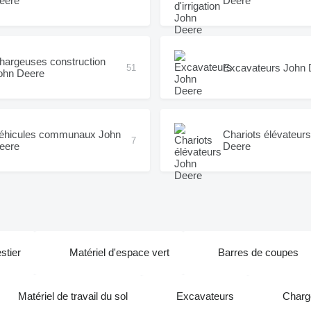
eere
Deere
hargeuses construction
Excavateurs John 
51
ohn Deere
éhicules communaux John
Chariots élévateur
7
eere
Deere
stier
Matériel d'espace vert
Barres de coupes
Matériel de travail du sol
Excavateurs
Charg