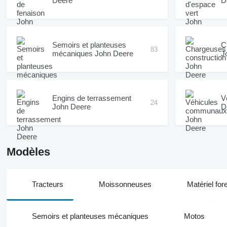
Deere
D
Semoirs et planteuses
C
83
mécaniques John Deere
J
Engins de terrassement
V
24
John Deere
D
Modèles
Tracteurs
Moissonneuses
Matériel fore
Semoirs et planteuses mécaniques
Motos