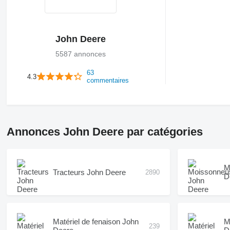
John Deere
5587 annonces
63
4.3
commentaires
Annonces John Deere par catégories
M
Tracteurs John Deere
2890
D
Matériel de fenaison John
M
239