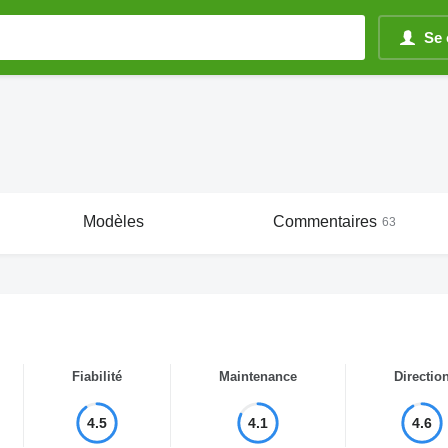
Se 
Modèles
Commentaires
63
Fiabilité
Maintenance
Directio
4.5
4.1
4.6