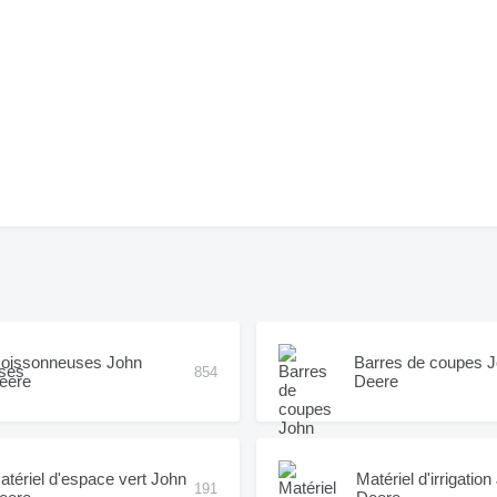
oissonneuses John
Barres de coupes 
854
eere
Deere
atériel d'espace vert John
Matériel d'irrigatio
191