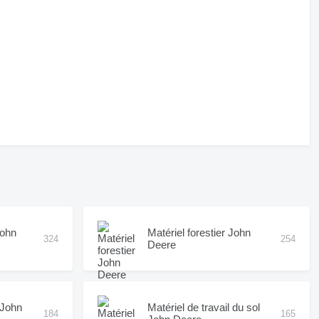
John
Matériel forestier John
324
254
Deere
n John
Matériel de travail du sol
184
165