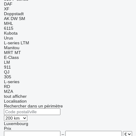
DAF
XF
Doppstadt
AK
DW
SM
MHL
6115
Kubota
Urus
L-series
LTM
Manitou
MRT
MT
E-Class
LM
911
QJ
305
L-series
RD
MZA
tout afficher
Localisation
Rechercher dans un périmètre
Luxembourg
Prix
–