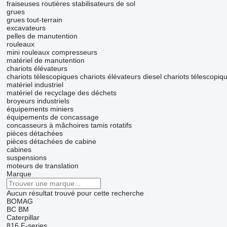
fraiseuses routières
stabilisateurs de sol
grues
grues tout-terrain
excavateurs
pelles de manutention
rouleaux
mini rouleaux compresseurs
matériel de manutention
chariots élévateurs
chariots télescopiques
chariots élévateurs diesel
chariots télescopiqu
matériel industriel
matériel de recyclage des déchets
broyeurs industriels
équipements miniers
équipements de concassage
concasseurs à mâchoires
tamis rotatifs
pièces détachées
pièces détachées de cabine
cabines
suspensions
moteurs de translation
Marque
Aucun résultat trouvé pour cette recherche
BOMAG
BC
BM
Caterpillar
816
F-series