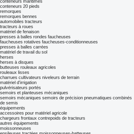
conteneurs maritimes
conteneurs 20 pieds
remorques
remorques bennes
automobiles
tracteurs
tracteurs à roues
matériel de fenaison
presses à balles rondes
faucheuses
faucheuses rotatives
faucheuses-conditionneuses
presses à balles carrées
matériel de travail du sol
herses
herses à disques
butteuses
rouleaux agricoles
rouleaux lisses
charrues
cultivateurs
niveleurs de terrain
matériel d'irrigation
pulvérisateurs portés
semoirs et planteuses mécaniques
semoirs mécaniques
semoirs de précision pneumatiques
combinés
de semis
équipements
accessoires pour matériel agricole
chargeurs frontaux
contrepoids de tracteurs
autres équipements
moissonneuses
ensileuses tractées
moissonneuses-batteuses