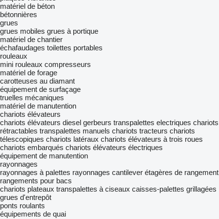
matériel de béton
bétonnières
grues
grues mobiles
grues à portique
matériel de chantier
échafaudages
toilettes portables
rouleaux
mini rouleaux compresseurs
matériel de forage
carotteuses au diamant
équipement de surfaçage
truelles mécaniques
matériel de manutention
chariots élévateurs
chariots élévateurs diesel
gerbeurs
transpalettes electriques
chariots
rétractables
transpalettes manuels
chariots tracteurs
chariots
télescopiques
chariots latéraux
chariots élévateurs à trois roues
chariots embarqués
chariots élévateurs électriques
équipement de manutention
rayonnages
rayonnages à palettes
rayonnages cantilever
étagères de rangement
rangements pour bacs
chariots plateaux
transpalettes à ciseaux
caisses-palettes grillagées
grues d'entrepôt
ponts roulants
équipements de quai