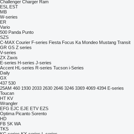
Challenger
Charger
Ram
ESL
EST
MB
W-series
ER
Vario
500
Panda
Punto
SZS
C-MAX
Courier
F-series
Fiesta
Focus
Ka
Mondeo
Mustang
Transit
GR
GS
Z series
V-series
ZX
Zaxis
E-series
H-series
J-series
Accent
HL-series
R-series
Tucson
i-Series
Daily
GX
437
530
25AM
460
1930
2033
2630
2646
3246
3369
4069
4394
E-series
Toucan
HT
KV
Wrangler
EFG
EJC
EJE
ETV
EZS
Optima
Picanto
Sorento
HD
FB
SK
WA
TKS
KC-series
KX-series
L-series