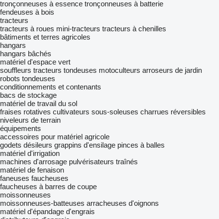
tronçonneuses à essence
tronçonneuses à batterie
fendeuses à bois
tracteurs
tracteurs à roues
mini-tracteurs
tracteurs à chenilles
bâtiments et terres agricoles
hangars
hangars bâchés
matériel d'espace vert
souffleurs
tracteurs tondeuses
motoculteurs
arroseurs de jardin
robots tondeuses
conditionnements et contenants
bacs de stockage
matériel de travail du sol
fraises rotatives
cultivateurs
sous-soleuses
charrues réversibles
niveleurs de terrain
équipements
accessoires pour matériel agricole
godets désileurs
grappins d'ensilage
pinces à balles
matériel d'irrigation
machines d'arrosage
pulvérisateurs traînés
matériel de fenaison
faneuses
faucheuses
faucheuses à barres de coupe
moissonneuses
moissonneuses-batteuses
arracheuses d'oignons
matériel d'épandage d'engrais