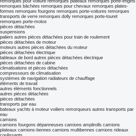
remorques pour voiture
remorques plateaux
remorques porte-engins
remorques bâchées
remorques pour chevaux
remorques plates-
formes
remorques fourgons
remorques porte-voitures
remorques
transports de verre
remorques dolly
remorques porte-touret
remorques porte-motos
pièces détachées
suspensions
paliers
autres pièces détachées pour train de roulement
pièces détachées de moteur
moteurs
autres pièces détachées du moteur
pièces détachées électrique
tableaux de bord
autres pièces détachées électrique
pièces détachées de cabine
climatisations et pièces détachées
compresseurs de climatisation
systèmes de navigation
radiateurs de chauffage
éléments de travail
autres éléments fonctionnels
autres pièces détachées
pièces détachées
transports par eau
bateaux
yachts à moteur
voiliers
remorqueurs
autres transports par
eau
camions
camions fourgons
dépanneuses
camions amplirolls
camions
plateaux
camions-bennes
camions multibennes
camions rideaux
coulissants