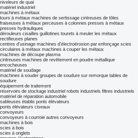
niveleurs de quai
matériel industriel
machines à métaux
tours à métaux
machines de sertissage
cintreuses de tôles
fraiseuses à métaux
perceuses à colonnes
presses à métaux
presses hydrauliques
dérouleurs
cisailles guillotines
tourets à meuler les métaux
rectifieuses planes
centres d'usinage
machines d'électroérosion par enfonçage
scies
circulaires à métaux
machines à couper les métaux
machines de découpe plasma
cintreuses
machines de revêtement en poudre métallique
encocheuses
matériel de soudage
machines à souder
groupes de soudure sur remorque
tables de
soudure
équipement de traitement
réservoirs de stockage industriel
robots industriels
filtres industriels
matériel de réparation automobile
sableuses
établis
ponts élévateurs
ponts élévateurs ciseaux
convoyeurs
convoyeurs à courroie
autres convoyeurs
machines à bois
scies à bois
scies à onglets