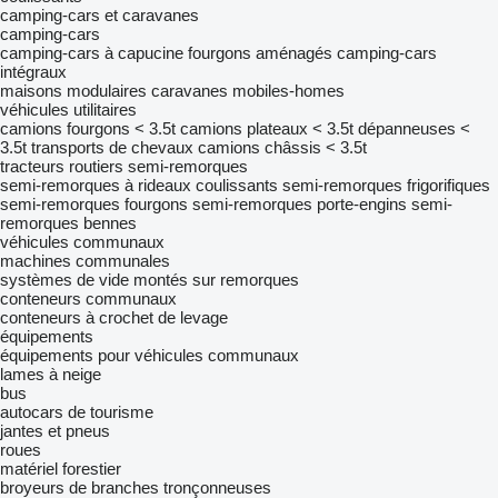
camping-cars et caravanes
camping-cars
camping-cars à capucine
fourgons aménagés
camping‐cars
intégraux
maisons modulaires
caravanes
mobiles-homes
véhicules utilitaires
camions fourgons < 3.5t
camions plateaux < 3.5t
dépanneuses <
3.5t
transports de chevaux
camions châssis < 3.5t
tracteurs routiers
semi-remorques
semi-remorques à rideaux coulissants
semi-remorques frigorifiques
semi-remorques fourgons
semi-remorques porte-engins
semi-
remorques bennes
véhicules communaux
machines communales
systèmes de vide montés sur remorques
conteneurs communaux
conteneurs à crochet de levage
équipements
équipements pour véhicules communaux
lames à neige
bus
autocars de tourisme
jantes et pneus
roues
matériel forestier
broyeurs de branches
tronçonneuses