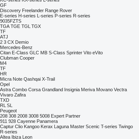
GF
Discovery
Freelander
Range Rover
E-series
H-series
L-series
P-series
R-series
9035FZTS
TGA
TGE
TGL
TGX
TF
ATJ
2
3
CX
Demio
Mercedes-Benz
Citan
E-Class
GLC
MB
S-Class
Sprinter
Vito
eVito
Clubman
Cooper
M4
TF
HR
Micra
Note
Qashqai
X-Trail
Opel
Astra
Combo
Corsa
Grandland
Insignia
Meriva
Movano
Vectra
Vivaro
Zafira
TXD
RL
SL
Peugeot
208
308
2008
3008
5008
Expert
Partner
911
928
Cayenne
Panamera
Captur
Clio
Kangoo
Kerax
Laguna
Master
Scenic
T-series
Twingo
R-series
Altea
Ibiza
Leon