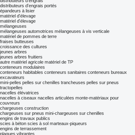
distributeurs d'engrais
distributeurs d'engrais portés
épandeurs à lisier
matériel d'élevage
matériel d'élevage
mélangeuses
mélangeuses automotrices
mélangeuses à vis verticale
matériel de pommes de terre
fraises butteuses
croissance des cultures
jeunes arbres
jeunes arbres fruitiers
autre matériel agricole
matériel de TP
conteneurs modulaires
conteneurs habitables
conteneurs sanitaires
conteneurs bureaux
excavateurs
mini-pelles
pelles sur chenilles
trancheuses
pelles sur pneus
tractopelles
nacelles élévatrices
nacelles à ciseaux
nacelles articulées
monte-matériaux pour
couvreurs
chargeuses construction
chargeuses sur pneus
mini-chargeuses sur chenilles
engins de travaux publics
scies à béton
scies à sol
marteaux-piqueurs
engins de terrassement
plaques vibrantes