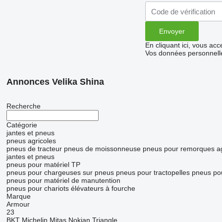
En cliquant ici, vous ac
Vos données personnelle
Annonces Velika Shina
Recherche
Catégorie
jantes et pneus
pneus agricoles
pneus de tracteur
pneus de moissonneuse
pneus pour remorques ag
jantes et pneus
pneus pour matériel TP
pneus pour chargeuses sur pneus
pneus pour tractopelles
pneus po
pneus pour matériel de manutention
pneus pour chariots élévateurs à fourche
Marque
Armour
23
BKT
Michelin
Mitas
Nokian
Triangle