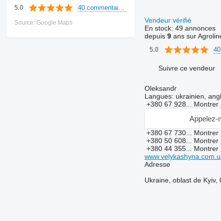
40 commentaires
5.0
Vendeur vérifié
Source: Google Maps
En stock:
49 annonces
depuis
9
ans sur Agrolin
40
5.0
Suivre ce vendeur
Oleksandr
Langues:
ukrainien, angl
+380 67 928...
Montrer
Appelez-
+380 67 730...
Montrer
+380 50 608...
Montrer
+380 44 355...
Montrer
www.velykashyna.com.u
Adresse
Ukraine, oblast de Kyiv