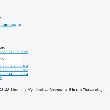
e
 commentaires
ais
+380 67 928 2086
moi
+380 67 730 8184
+380 50 608 2783
+380 44 355 3554
a
, 08132, Kiev, prov. V'yacheslava Chornovola, 54a (r-n Zhulyanskogo mo