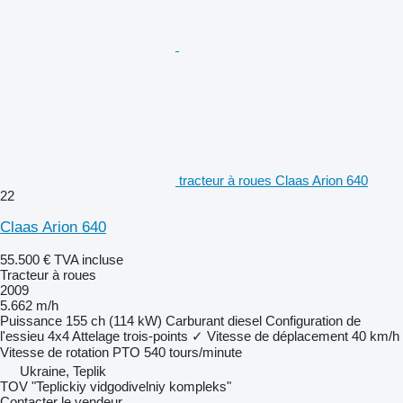
tracteur à roues Claas Arion 640
22
Claas Arion 640
55.500 €
TVA incluse
Tracteur à roues
2009
5.662 m/h
Puissance
155 ch (114 kW)
Carburant
diesel
Configuration de
l'essieu
4x4
Attelage trois-points
✓
Vitesse de déplacement
40 km/h
Vitesse de rotation PTO
540 tours/minute
Ukraine, Teplik
TOV "Teplickiy vidgodivelniy kompleks"
Contacter le vendeur