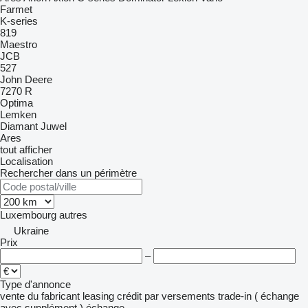
Farmet
K-series
819
Maestro
JCB
527
John Deere
7270 R
Optima
Lemken
Diamant
Juwel
Ares
tout afficher
Localisation
Rechercher dans un périmètre
Luxembourg
autres
Ukraine
Prix
–
Type d'annonce
vente
du fabricant
leasing
crédit
par versements
trade-in ( échange
avec supplément )
échange