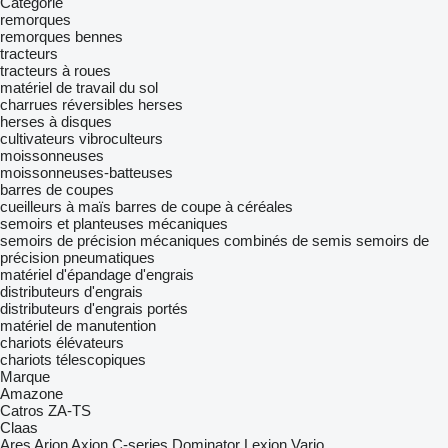
Catégorie
remorques
remorques bennes
tracteurs
tracteurs à roues
matériel de travail du sol
charrues réversibles
herses
herses à disques
cultivateurs
vibroculteurs
moissonneuses
moissonneuses-batteuses
barres de coupes
cueilleurs à maïs
barres de coupe à céréales
semoirs et planteuses mécaniques
semoirs de précision mécaniques
combinés de semis
semoirs de
précision pneumatiques
matériel d'épandage d'engrais
distributeurs d'engrais
distributeurs d'engrais portés
matériel de manutention
chariots élévateurs
chariots télescopiques
Marque
Amazone
Catros
ZA-TS
Claas
Ares
Arion
Axion
C-series
Dominator
Lexion
Vario