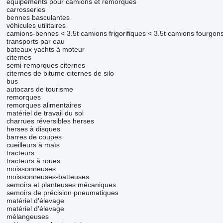
équipements pour camions et remorques
carrosseries
bennes basculantes
véhicules utilitaires
camions-bennes < 3.5t
camions frigorifiques < 3.5t
camions fourgons
transports par eau
bateaux
yachts à moteur
citernes
semi-remorques citernes
citernes de bitume
citernes de silo
bus
autocars de tourisme
remorques
remorques alimentaires
matériel de travail du sol
charrues réversibles
herses
herses à disques
barres de coupes
cueilleurs à maïs
tracteurs
tracteurs à roues
moissonneuses
moissonneuses-batteuses
semoirs et planteuses mécaniques
semoirs de précision pneumatiques
matériel d'élevage
matériel d'élevage
mélangeuses