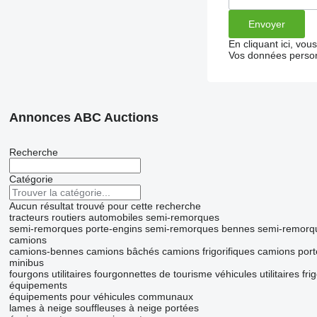
En cliquant ici, vo
Vos données person
Annonces ABC Auctions
Recherche
Catégorie
Aucun résultat trouvé pour cette recherche
tracteurs routiers
automobiles
semi-remorques
semi-remorques porte-engins
semi-remorques bennes
semi-remorqu
camions
camions-bennes
camions bâchés
camions frigorifiques
camions port
minibus
fourgons utilitaires
fourgonnettes de tourisme
véhicules utilitaires fri
équipements
équipements pour véhicules communaux
lames à neige
souffleuses à neige portées