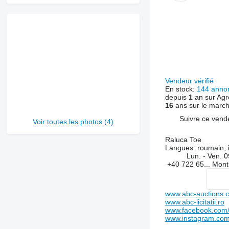
Vendeur vérifié
En stock:
144 anno
depuis
1
an sur Agr
16
ans sur le marc
Suivre ce vend
Voir toutes les photos (4)
Raluca Toe
Langues:
roumain, i
Lun. - Ven.
0
+40 722 65...
Mont
www.abc-auctions.
www.abc-licitatii.ro
www.facebook.com/ab
www.instagram.com/a