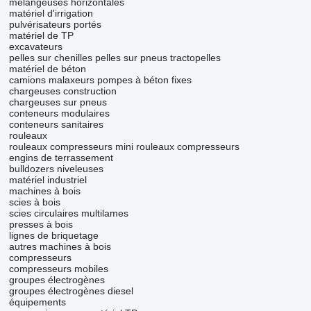
mélangeuses horizontales
matériel d'irrigation
pulvérisateurs portés
matériel de TP
excavateurs
pelles sur chenilles
pelles sur pneus
tractopelles
matériel de béton
camions malaxeurs
pompes à béton fixes
chargeuses construction
chargeuses sur pneus
conteneurs modulaires
conteneurs sanitaires
rouleaux
rouleaux compresseurs
mini rouleaux compresseurs
engins de terrassement
bulldozers
niveleuses
matériel industriel
machines à bois
scies à bois
scies circulaires multilames
presses à bois
lignes de briquetage
autres machines à bois
compresseurs
compresseurs mobiles
groupes électrogènes
groupes électrogènes diesel
équipements