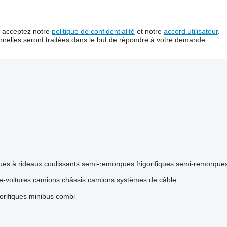
us acceptez notre
politique de confidentialité
et notre
accord utilisateur
.
nelles seront traitées dans le but de répondre à votre demande.
es à rideaux coulissants
semi-remorques frigorifiques
semi-remorque
e-voitures
camions châssis
camions systèmes de câble
gorifiques
minibus combi