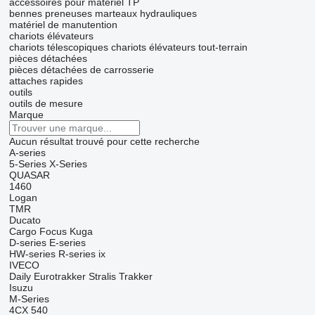
accessoires pour matériel TP
bennes preneuses
marteaux hydrauliques
matériel de manutention
chariots élévateurs
chariots télescopiques
chariots élévateurs tout-terrain
pièces détachées
pièces détachées de carrosserie
attaches rapides
outils
outils de mesure
Marque
Aucun résultat trouvé pour cette recherche
A-series
5-Series
X-Series
QUASAR
1460
Logan
TMR
Ducato
Cargo
Focus
Kuga
D-series
E-series
HW-series
R-series
ix
IVECO
Daily
Eurotrakker
Stralis
Trakker
Isuzu
M-Series
4CX
540