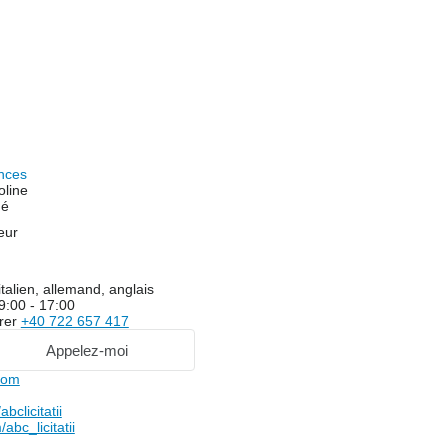
nces
oline
hé
eur
talien, allemand, anglais
9:00 - 17:00
rer
+40 722 657 417
Appelez-moi
com
clicitatii
bc_licitatii