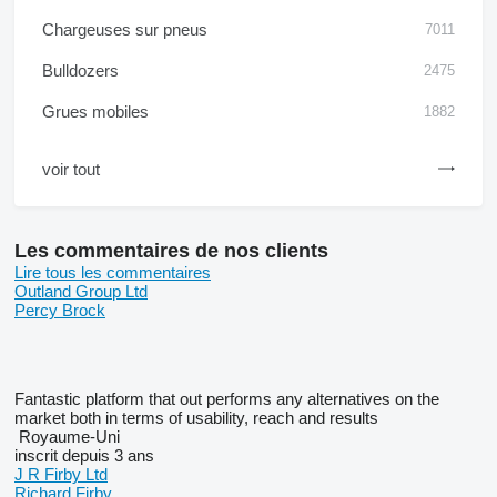
Chargeuses sur pneus
7011
Bulldozers
2475
Grues mobiles
1882
voir tout
Les commentaires de nos clients
Lire tous les commentaires
Outland Group Ltd
Percy Brock
Fantastic platform that out performs any alternatives on the
market both in terms of usability, reach and results
Royaume-Uni
inscrit depuis 3 ans
J R Firby Ltd
Richard Firby