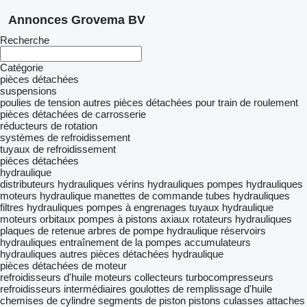
Annonces Grovema BV
Recherche
Catégorie
pièces détachées
suspensions
poulies de tension
autres pièces détachées pour train de roulement
pièces détachées de carrosserie
réducteurs de rotation
systèmes de refroidissement
tuyaux de refroidissement
pièces détachées
hydraulique
distributeurs hydrauliques
vérins hydrauliques
pompes hydrauliques
moteurs hydraulique
manettes de commande
tubes hydrauliques
filtres hydrauliques
pompes à engrenages
tuyaux hydraulique
moteurs orbitaux
pompes à pistons axiaux
rotateurs hydrauliques
plaques de retenue
arbres de pompe hydraulique
réservoirs
hydrauliques
entraînement de la pompes
accumulateurs
hydrauliques
autres pièces détachées hydraulique
pièces détachées de moteur
refroidisseurs d'huile
moteurs
collecteurs
turbocompresseurs
refroidisseurs intermédiaires
goulottes de remplissage d'huile
chemises de cylindre
segments de piston
pistons
culasses
attaches