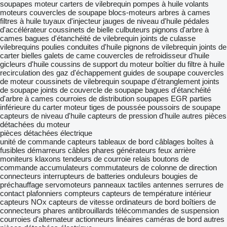
soupapes moteur
carters de vilebrequin
pompes à huile
volants
moteurs
couvercles de soupape
blocs-moteurs
arbres à cames
filtres à huile
tuyaux d'injecteur
jauges de niveau d'huile
pédales
d'accélérateur
coussinets de bielle
culbuteurs
pignons d'arbre à
cames
bagues d'étanchéité de vilebrequin
joints de culasse
vilebrequins
poulies
conduites d'huile
pignons de vilebrequin
joints de
carter
bielles
galets de came
couvercles de refroidisseur d'huile
gicleurs d'huile
coussins de support du moteur
boîtier du filtre à huile
recirculation des gaz d'échappement
guides de soupape
couvercles
de moteur
coussinets de vilebrequin
soupape d'étranglement
joints
de soupape
joints de couvercle de soupape
bagues d'étanchéité
d'arbre à cames
courroies de distribution
soupapes EGR
parties
inférieure du carter moteur
tiges de poussée
poussoirs de soupape
capteurs de niveau d'huile
capteurs de pression d'huile
autres pièces
détachées du moteur
pièces détachées électrique
unité de commande
capteurs
tableaux de bord
câblages
boîtes à
fusibles
démarreurs
câbles
phares
générateurs
feux arrière
moniteurs
klaxons
tendeurs de courroie
relais
boutons de
commande
accumulateurs
commutateurs de colonne de direction
connecteurs
interrupteurs de batteries
onduleurs
bougies de
préchauffage
servomoteurs
panneaux tactiles
antennes
serrures de
contact
plafonniers
compteurs
capteurs de température intérieur
capteurs NOx
capteurs de vitesse
ordinateurs de bord
boîtiers de
connecteurs
phares antibrouillards
télécommandes de suspension
courroies d'alternateur
actionneurs linéaires
caméras de bord
autres