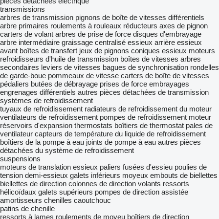
pièces détachées électrique
transmissions
arbres de transmission
pignons de boîte de vitesses
différentiels
arbre primaires
roulements à rouleaux
réducteurs
axes de pignon
carters de volant
arbres de prise de force
disques d'embrayage
arbre intermédiaire
graissage centralisé
essieux arrière
essieux
avant
boîtes de transfert
jeux de pignons coniques
essieux moteurs
refroidisseurs d'huile de transmission
boîtes de vitesses
arbres
secondaires
leviers de vitesses
bagues de synchronisation
rondelles
de garde-boue
pommeaux de vitesse
carters de boîte de vitesses
pédaliers
butées de débrayage
prises de force
embrayages
engrenages différentiels
autres pièces détachées de transmission
systèmes de refroidissement
tuyaux de refroidissement
radiateurs de refroidissement du moteur
ventilateurs de refroidissement
pompes de refroidissement moteur
réservoirs d'expansion
thermostats
boîtiers de thermostat
pales de
ventilateur
capteurs de température du liquide de refroidissement
boîtiers de la pompe à eau
joints de pompe à eau
autres pièces
détachées du système de refroidissement
suspensions
moteurs de translation
essieux
paliers
fusées d'essieu
poulies de
tension
demi-essieux
galets inférieurs
moyeux
embouts de biellettes
biellettes de direction
colonnes de direction
volants
ressorts
hélicoïdaux
galets supérieurs
pompes de direction assistée
amortisseurs
chenilles caoutchouc
patins de chenille
ressorts à lames
roulements de moyeu
boîtiers de direction