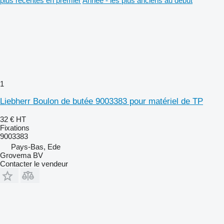
plus récentes en premier
Année - les plus anciens au début
1
Liebherr Boulon de butée 9003383 pour matériel de TP
32 €
HT
Fixations
9003383
Pays-Bas, Ede
Grovema BV
Contacter le vendeur