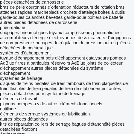
pièces détachées de carrosserie
bras de pelle
couronnes d'orientation
réducteurs de rotation
bras
attaches rapides
marchepieds
crochets d'attelage
boîtes à outils
garde-boues
calandres
bavettes garde-boue
boîtiers de batterie
autres pièces détachées de carrosserie
pneumatique
soupapes pneumatiques
tuyaux
compresseurs pneumatiques
accumulateurs d'énergie
électrovannes
dessiccateurs d'air
pignons
de compresseur
soupapes de régulation de pression
autres pièces
détachées de pneumatique
systèmes d'échappement
tuyaux d'échappement
pots d'échappement
catalyseurs
pompes
AdBlue
filtres à particules
réservoirs AdBlue
joints de collecteur
d'échappement
autres pièces détachées du système
d'échappement
systèmes de freinage
disques de freins
pédales de frein
tambours de frein
plaquettes de
frein
flexibles de frein
pédales de frein de stationnement
autres
pièces détachées pour système de freinage
éléments de travail
pignons
pompes à vide
autres éléments fonctionnels
outillage
éléments de serrage
systèmes de lubrification
autres pièces détachées
kits de réparation
colliers de serrage
bagues d'étanchéité
pièces
détachées
fixations