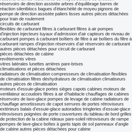
réservoirs de direction assistée
arbres d'équilibrage
barres de
réaction
silentblocs
bagues d'étanchéité de moyeu
pignons de
pompe de direction assistée
paliers lisses
autres pièces détachées
pour train de roulement
circuits de carburant
flexibles de carburant
filtres à carburant
filtres à air
pompes
d'injection
injecteurs
tuyaux d'admission d'air
capteurs de niveau de
carburant
pompes à carburant
boîtiers de filtre à air
boîtiers du filtre à
carburant
rampes d'injection
réservoirs d'air
réservoirs de carburant
autres pièces détachées pour circuit de carburant
pièces détachées de cabine
revêtements
vitres
vitres latérales
lunettes arrières
pare-brises
climatisations et pièces détachées
radiateurs de climatisation
compresseurs de climatisation
flexibles
de climatisation
filtres déshydrateurs de climatisation
climatiseurs
autres pièces de climatisation
moteurs d'essuie-glace
portes
sièges
capots
cabines
moteurs de
ventilateur
accoudoirs
filtres à air d'habitacle
chauffages de cabines
réservoirs de lave-glace
pompes de levage de cabine
radiateurs de
chauffage
amortisseurs de capot
serrures de portes
rétroviseurs
extérieurs
balais d'essuie-glace
autoradios
tringleries d'essuie-glace
rétroviseurs
poignées de porte
couvertures du tableau de bord
grilles
de protection de la cabine
rideaux pare-soleil
rétroviseurs de rampe
pompes de lave-glace
boîtes à gants
tapis de sol
panneaux d'angle
de cabine
autres pièces détachées pour cabine