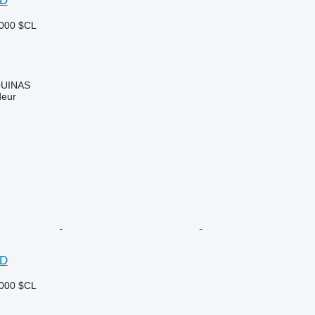
5D
.000 $CL
UINAS
deur
5D
.000 $CL