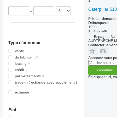
1
Caterpillar 518
–
Prix sur demand
Débusqueur
1990
15.465 m/h
Espagne, Nanc
AURTENECHE M
Type d'annonce
Contacter le ven
vente
du fabricant
Abonnez-vous pou
leasing
crédit
S'abonner
par versements
En cliquant ici, 
trade-in ( échange avec supplément )
échange
État