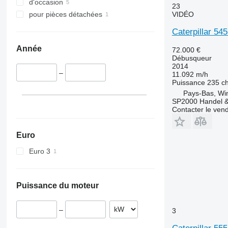
d'occasion
23
VIDÉO
pour pièces détachées
Caterpillar 54
Année
72.000 €
Débusqueur
2014
–
11.092 m/h
Puissance
235 c
Pays-Bas, Wi
SP2000 Handel &
Contacter le ven
Euro
Euro 3
Puissance du moteur
–
3