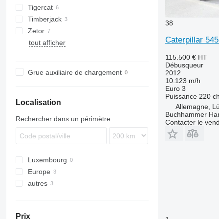
Tigercat
80
Tiger
Timberjack
81
630E
38
Zetor
N-series
Caterpillar 54
tout afficher
T-series
115.500 €
HT
Débusqueur
Grue auxiliaire de chargement
2012
10.123 m/h
Euro 3
Puissance
220 c
Localisation
Allemagne, L
Buchhammer Ha
Rechercher dans un périmètre
Contacter le ven
Luxembourg
Europe
autres
Espagne
Pays-Bas
Chili
Allemagne
Brésil
Prix