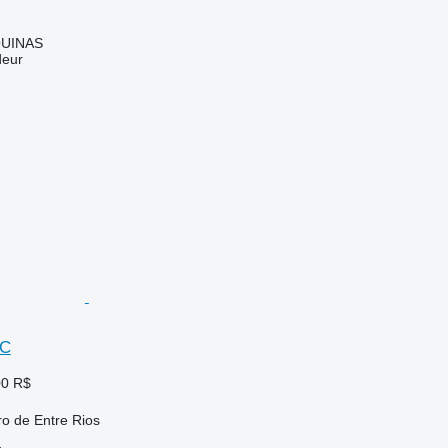
UINAS
deur
5C
00 R$
ro de Entre Rios