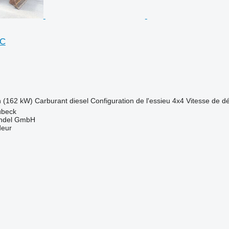
5C
h (162 kW)
Carburant
diesel
Configuration de l'essieu
4x4
Vitesse de d
übeck
ndel GmbH
deur