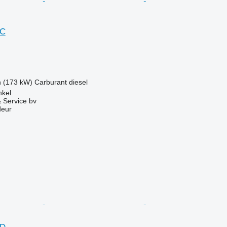
5C
h (173 kW)
Carburant
diesel
nkel
 Service bv
deur