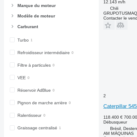
12.143 m/h
Marque du moteur
Chili
GRUPOTUSMAQ
Modèle de moteur
Contacter le ven
Carburant
Turbo
Refroidisseur intermédiaire
Filtre à particules
VEE
Réservoir AdBlue
2
Pignon de marche arrière
Caterpillar 54
Ralentisseur
118.400 €
700.0
Débusqueur
Graissage centralisé
Brésil, Dester
AM MÁQUINAS