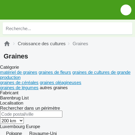
Croissance des cultures
Graines
Graines
Catégorie
matériel de graines
graines de fleurs
graines de cultures de grande
production
graines de céréales
graines oléagineuses
graines de légumes
autres graines
Fabricant
Barenbrug
List
Localisation
Rechercher dans un périmètre
Luxembourg
Europe
Pologne
Royaume-Uni