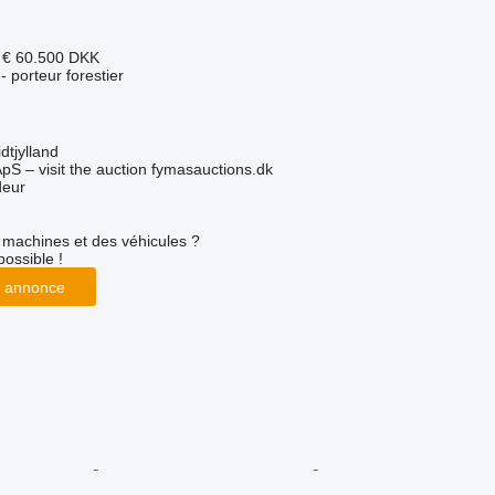
 €
60.500 DKK
 - porteur forestier
tjylland
pS – visit the auction fymasauctions.dk
deur
machines et des véhicules ?
possible !
 annonce