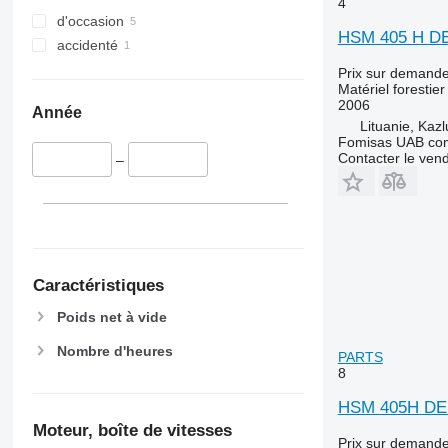
4
d'occasion
HSM 405 H D
accidenté
Prix sur demand
Matériel forestier
2006
Année
Lituanie, Kaz
Fomisas UAB co
Contacter le ven
–
Caractéristiques
Poids net à vide
Nombre d'heures
PARTS
8
HSM 405H DE
Moteur, boîte de vitesses
Prix sur demand