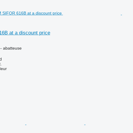
B at a discount price
 - abatteuse
d
.
deur