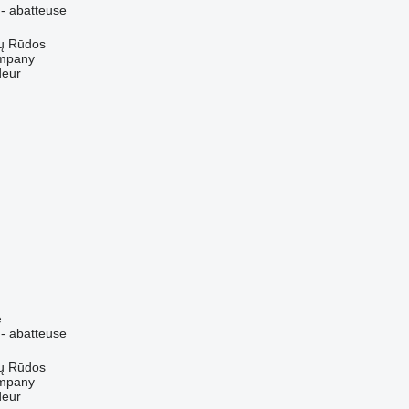
 - abatteuse
lų Rūdos
mpany
deur
e
 - abatteuse
lų Rūdos
mpany
deur