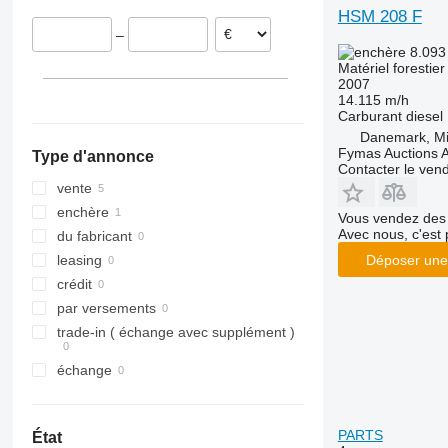
HSM 208 F
Hongrie
–
8.093
Matériel forestier
2007
14.115 m/h
Carburant
diesel
Danemark, Mid
Fymas Auctions A
Type d'annonce
Contacter le ven
vente
enchère
Vous vendez des 
Avec nous, c'est 
du fabricant
Déposer une
leasing
crédit
par versements
trade-in ( échange avec supplément )
échange
PARTS
État