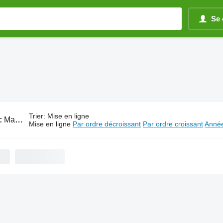
Se 
Trier
:
Mise en ligne
:
Matériel forestier HSM
Mise en ligne
Par ordre décroissant
Par ordre croissant
Année