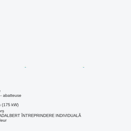
e
 - abatteuse
h (175 kW)
rș
ADALBERT ÎNTREPRINDERE INDIVIDUALĂ
deur