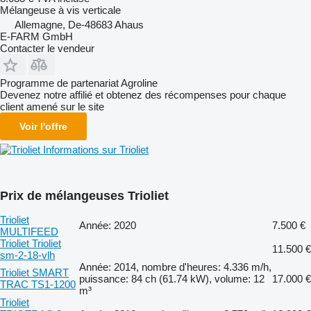
Mélangeuse à vis verticale
Allemagne, De-48683 Ahaus
E-FARM GmbH
Contacter le vendeur
Programme de partenariat Agroline
Devenez notre affilié et obtenez des récompenses pour chaque
client amené sur le site
Voir l'offre
Informations sur Trioliet
Prix de mélangeuses Trioliet
Trioliet
Année: 2020
7.500 €
MULTIFEED
Trioliet Trioliet
11.500 €
sm-2-18-vlh
Année: 2014, nombre d'heures: 4.336 m/h,
Trioliet SMART
puissance: 84 ch (61.74 kW), volume: 12
17.000 €
TRAC TS1-1200
m³
Trioliet