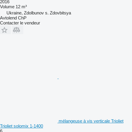
2016
Volume
12 m³
Ukraine, Zdolbunov s. Zdovbitsya
Avtolend ChP
Contacter le vendeur
mélangeuse à vis verticale Trioliet
Trioliet solomix 1-1400
6