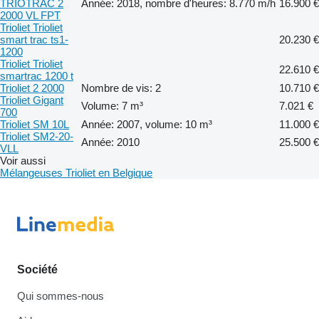
TRIOTRAC 2
Année: 2018, nombre d'heures: 8.770 m/h
16.900 €
2000 VL FPT
Trioliet Trioliet
smart trac ts1-
20.230 €
1200
Trioliet Trioliet
22.610 €
smartrac 1200 t
Trioliet 2 2000
Nombre de vis: 2
10.710 €
Trioliet Gigant
Volume: 7 m³
7.021 €
700
Trioliet SM 10L
Année: 2007, volume: 10 m³
11.000 €
Trioliet SM2-20-
Année: 2010
25.500 €
VLL
Voir aussi
Mélangeuses Trioliet en Belgique
Société
Qui sommes-nous