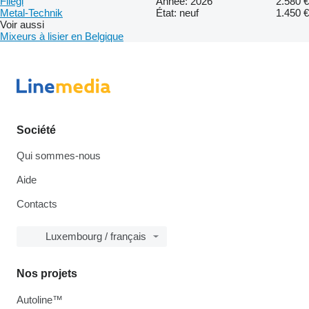
Fliegl
Année: 2026
2.580 €
Metal-Technik
État: neuf
1.450 €
Voir aussi
Mixeurs à lisier en Belgique
Société
Qui sommes-nous
Aide
Contacts
Luxembourg / français
Nos projets
Autoline™