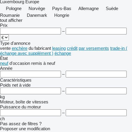
Luxembourg
Europe
Pologne
Norvège
Pays-Bas
Allemagne
Suède
Roumanie
Danemark
Hongrie
tout afficher
Prix
–
Type d'annonce
vente
enchère
du fabricant
leasing
crédit
par versements
trade-in (
échange avec supplément )
échange
État
neuf
d'occasion
remis à neuf
Année
–
Caractéristiques
Poids net à vide
–
kg
Moteur, boîte de vitesses
Puissance du moteur
–
ch
Pas assez de filtres ?
Proposer une modification