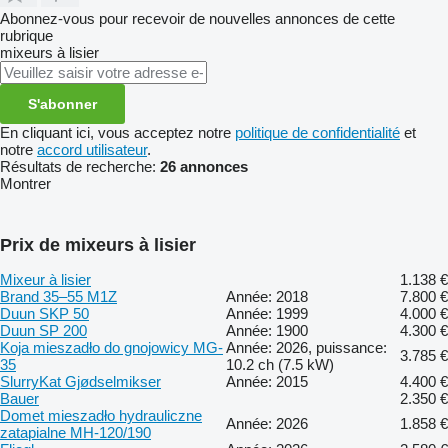
Abonnez-vous pour recevoir de nouvelles annonces de cette
rubrique
mixeurs à lisier
S'abonner
En cliquant ici, vous acceptez notre
politique de confidentialité
et
notre
accord utilisateur
.
Résultats de recherche:
26 annonces
Montrer
Prix de mixeurs à lisier
Mixeur à lisier
1.138 €
Brand 35–55 M1Z
Année: 2018
7.800 €
Duun SKP 50
Année: 1999
4.000 €
Duun SP 200
Année: 1900
4.300 €
Koja mieszadło do gnojowicy MG-
Année: 2026, puissance:
3.785 €
35
10.2 ch (7.5 kW)
SlurryKat Gjødselmikser
Année: 2015
4.400 €
Bauer
2.350 €
Domet mieszadło hydrauliczne
Année: 2026
1.858 €
zatapialne MH-120/190