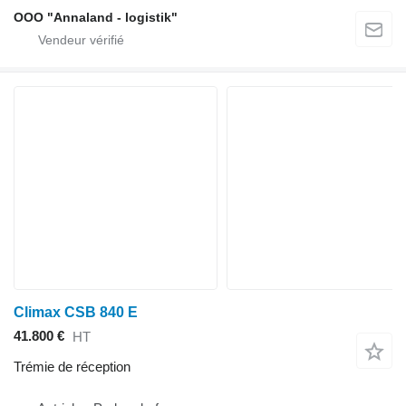
OOO "Annaland - logistik"
Climax CSB 840 E
41.800 €
HT
Trémie de réception