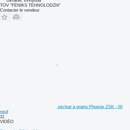
Ukraine, Vinnytsia
TOV "FENIKS TEHNOLODZhI"
Contacter le vendeur
séchoir à grains Phoenix ZSK - 00
neuf
11
VIDÉO