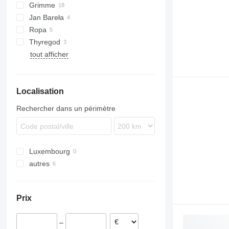
Grimme
U-series
Z609
Jan Bareła
Z-series
DL
Ropa
EVO
Thyregod
GT
Keiler
tout afficher
HT
WEGA
KS
SE
Localisation
VARITRON
WH
Rechercher dans un périmètre
Luxembourg
autres
Ukraine
Prix
–