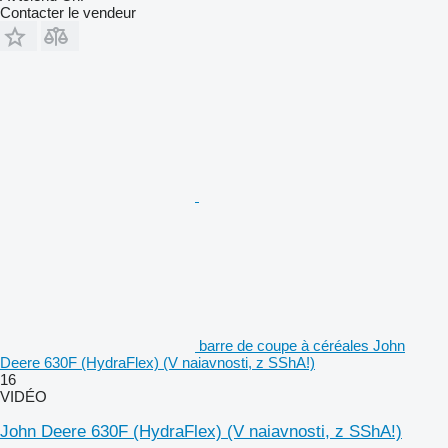
Contacter le vendeur
barre de coupe à céréales John
Deere 630F (HydraFlex) (V naiavnosti, z SShA!)
16
VIDÉO
John Deere 630F (HydraFlex) (V naiavnosti, z SShA!)