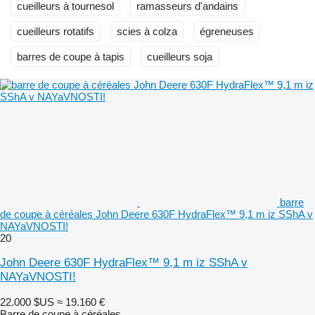
cueilleurs à tournesol
ramasseurs d'andains
cueilleurs rotatifs
scies à colza
égreneuses
barres de coupe à tapis
cueilleurs soja
barre
de coupe à céréales John Deere 630F HydraFlex™ 9,1 m iz SShA v
NAYaVNOSTI!
20
John Deere 630F HydraFlex™ 9,1 m iz SShA v
NAYaVNOSTI!
22.000 $US
≈ 19.160 €
Barre de coupe à céréales