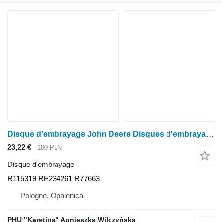
Disque d'embrayage John Deere Disques d'embrayage 4650, 4850 R115319 RE234261 R77663 pour John Deere 4650, 4850
23,22 €
100 PLN
Disque d'embrayage
R115319 RE234261 R77663
Pologne, Opalenica
PHU "Karetina" Agnieszka Wilczyńska