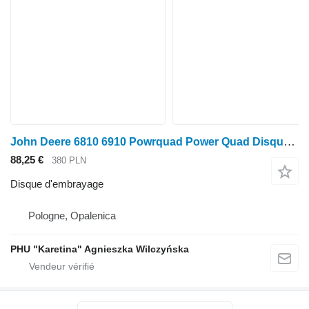
John Deere 6810 6910 Powrquad Power Quad Disque d'embrayage R96806 pour tracteur à roues John Deere 6810 6910
88,25 €
380 PLN
Disque d'embrayage
Pologne, Opalenica
PHU "Karetina" Agnieszka Wilczyńska