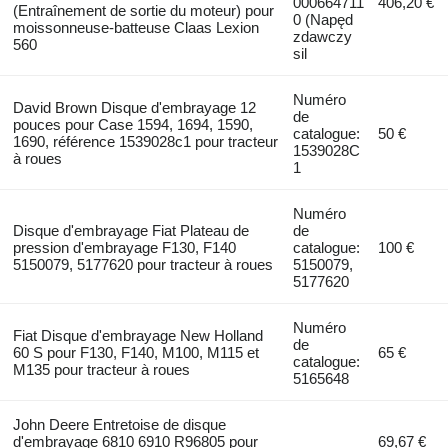
000664711
406,20 €
(Entraînement de sortie du moteur) pour
0 (Napęd
moissonneuse-batteuse Claas Lexion
zdawczy
560
sil
Numéro
David Brown Disque d'embrayage 12
de
pouces pour Case 1594, 1694, 1590,
catalogue:
50 €
1690, référence 1539028c1 pour tracteur
1539028C
à roues
1
Numéro
Disque d'embrayage Fiat Plateau de
de
pression d'embrayage F130, F140
catalogue:
100 €
5150079, 5177620 pour tracteur à roues
5150079,
5177620
Numéro
Fiat Disque d'embrayage New Holland
de
60 S pour F130, F140, M100, M115 et
65 €
catalogue:
M135 pour tracteur à roues
5165648
John Deere Entretoise de disque
d'embrayage 6810 6910 R96805 pour
69,67 €