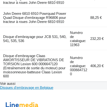
tracteur à roues John Deere 6810 6910
John Deere 6810 6910 Powrquad Power
Quad Disque d'embrayage R96806 pour
88,25 €
tracteur à roues John Deere 6810 6910
Numéro
Disque d'embrayage pour JCB 531, 540,
de
232,20 €
541, 535, 536
catalogue:
11963
Disque d'embrayage Claas
Numéro
AMORTISSEUR DE VIBRATIONS DE
de
TORSION Lexion 600 0006647120
catalogue:
406,20 €
(Entraînement de sortie du moteur) pour
000664712
moissonneuse-batteuse Claas Lexion
0
600
Voir aussi
Disques d'embrayage en Belgique