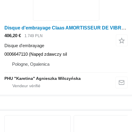
Disque d'embrayage Claas AMORTISSEUR DE VIBRATIONS DE TORSION Lexion 560 0006647110 (Entraînement de sortie du moteur) pour moissonneuse-batteuse Claas Lexion 560
406,20 €
1.749 PLN
Disque d'embrayage
0006647110 (Napęd zdawczy sil
Pologne, Opalenica
PHU "Karetina" Agnieszka Wilczyńska