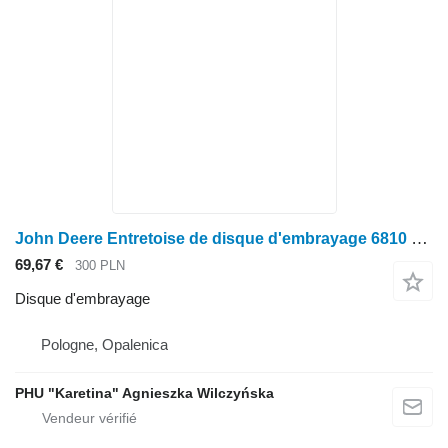
John Deere Entretoise de disque d'embrayage 6810 6910 R96805 pour tracteur à roues John Deere 6810 6910
69,67 €
300 PLN
Disque d'embrayage
Pologne, Opalenica
PHU "Karetina" Agnieszka Wilczyńska