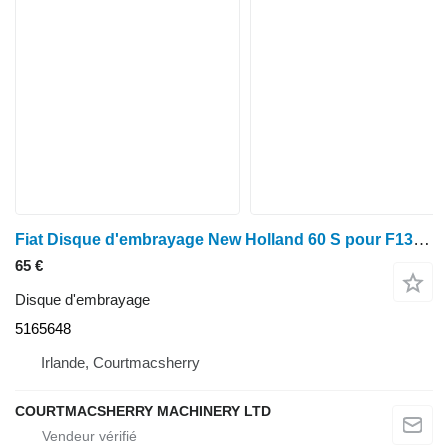
Fiat Disque d'embrayage New Holland 60 S pour F130, F140, M100, M115 et M135 5165648 pour tracteur à roues
65 €
Disque d'embrayage
5165648
Irlande, Courtmacsherry
COURTMACSHERRY MACHINERY LTD