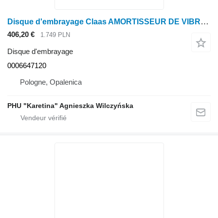
Disque d'embrayage Claas AMORTISSEUR DE VIBRATIONS DE TORSION Lexion 600 0006647120 (Entraînement de sortie du moteur) pour moissonneuse-batteuse Claas Lexion 600
406,20 €
1.749 PLN
Disque d'embrayage
0006647120
Pologne, Opalenica
PHU "Karetina" Agnieszka Wilczyńska