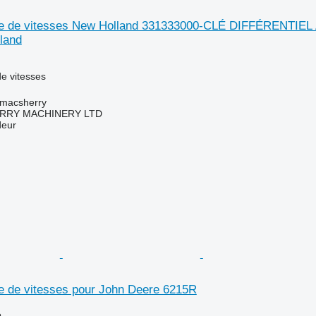
îte de vitesses New Holland 331333000-CLÉ DIFFÉRENTIE
land
e vitesses
tmacsherry
RY MACHINERY LTD
deur
te de vitesses pour John Deere 6215R
e