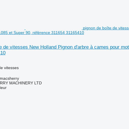
pignon de boîte de vite
1085 et Super 90, référence 311654 31165410
te de vitesses New Holland Pignon d'arbre à cames pour mo
410
e vitesses
tmacsherry
RY MACHINERY LTD
deur