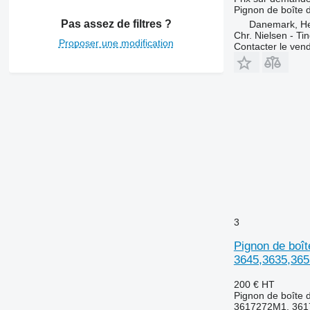
6800
Pignon de boîte d
Pas assez de filtres ?
Danemark, H
6810
Chr. Nielsen - T
6820
Proposer une modification
Contacter le ven
6830
6900
6910
6920
6930
7000
7200
7430
7600
7610
3
7700
7710
Pignon de boî
7800
3645,3635,365
7810
200 €
HT
8100
Pignon de boîte d
3617272M1, 361
8220