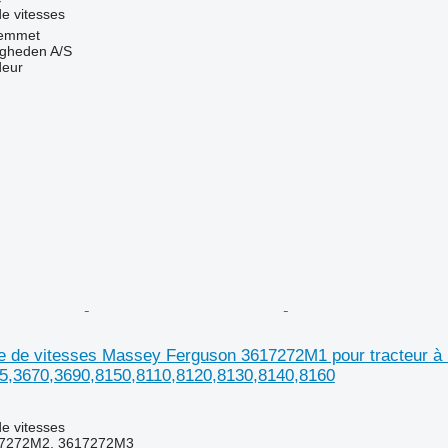
e vitesses
emmet
ingheden A/S
deur
te de vitesses Massey Ferguson 3617272M1 pour tracteur 
5,3670,3690,8150,8110,8120,8130,8140,8160
e vitesses
7272M2, 3617272M3