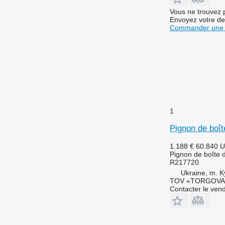
Vous ne trouvez 
Envoyez votre de
Commander une 
1
Pignon de boî
1.188 €
60.840 
Pignon de boîte d
R217720
Ukraine, m. K
TOV «TORGOVA 
Contacter le ven