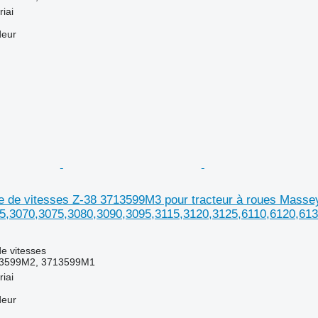
riai
deur
te de vitesses Z-38 3713599M3 pour tracteur à roues Mass
5,3070,3075,3080,3090,3095,3115,3120,3125,6110,6120,61
e vitesses
3599M2, 3713599M1
riai
deur