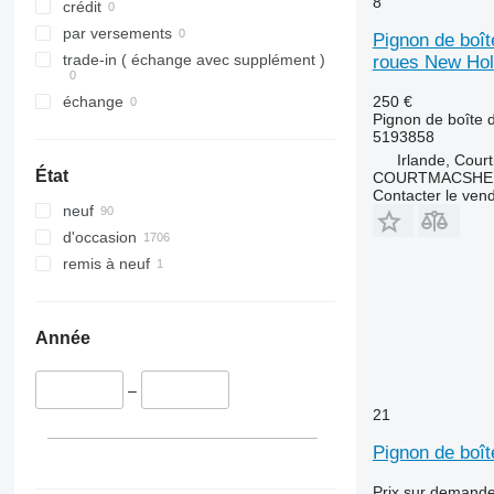
8
6195 R
crédit
6200
par versements
Pignon de bo
6210
trade-in ( échange avec supplément )
roues New Hol
6215
250 €
échange
6220
Pignon de boîte d
5193858
6230
Irlande, Cour
6300
État
COURTMACSHER
6310
Contacter le ven
neuf
6320
d'occasion
6330
remis à neuf
6400
6410
6506
Année
6510
6530
–
6600
21
6610
Pignon de boî
6620
6630
Prix sur demand