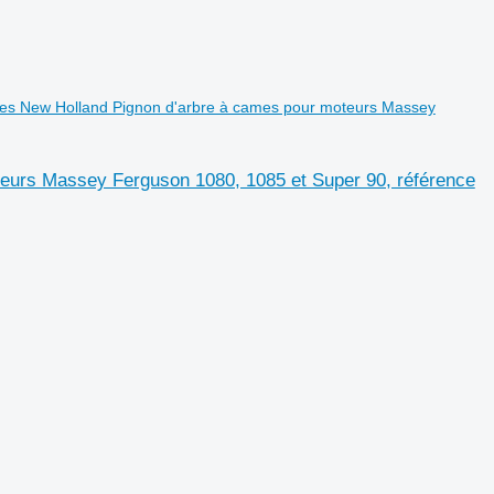
sses New Holland Pignon d'arbre à cames pour moteurs Massey
teurs Massey Ferguson 1080, 1085 et Super 90, référence