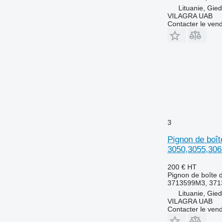
Lituanie, Gied
8320
VILAGRA UAB
8520
Contacter le ven
9500
T-series
Z-series
3
Pignon de boî
3050,3055,306
200 €
HT
Pignon de boîte d
3713599M3, 371
Lituanie, Gied
VILAGRA UAB
Contacter le ven