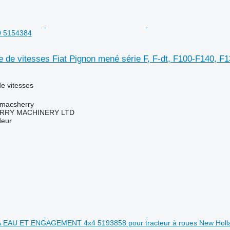
0 5154384
e de vitesses Fiat Pignon mené série F, F-dt, F100-F140, F
e vitesses
tmacsherry
RY MACHINERY LTD
deur
 EAU ET ENGAGEMENT 4x4 5193858 pour tracteur à roues New Holl