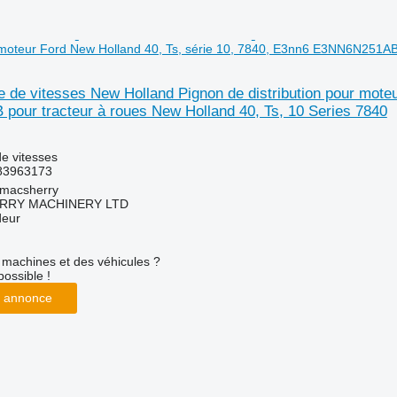
r moteur Ford New Holland 40, Ts, série 10, 7840, E3nn6 E3NN6N251AB 
e de vitesses New Holland Pignon de distribution pour mote
our tracteur à roues New Holland 40, Ts, 10 Series 7840
e vitesses
83963173
tmacsherry
RY MACHINERY LTD
deur
machines et des véhicules ?
possible !
 annonce