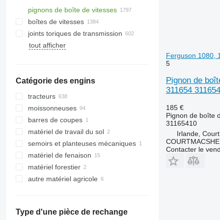
pignons de boîte de vitesses
boîtes de vitesses
joints toriques de transmission
tout afficher
Ferguson 1080, 
5
Pignon de boî
Catégorie des engins
311654 31165
tracteurs
185 €
moissonneuses
mini-tracteurs
Pignon de boîte d
barres de coupes
tracteurs à roues
récolteuses de coton
31165410
matériel de travail du sol
moissonneuses-batteuses
barres de coupe à céréales
Irlande, Cour
COURTMACSHER
semoirs et planteuses mécaniques
ensileuses
broyeurs
Contacter le ven
matériel de fenaison
autres moissonneuses
fraises rotatives
matériel forestier
chargeurs agricoles
autre matériel agricole
abatteuses
Type d'une pièce de rechange