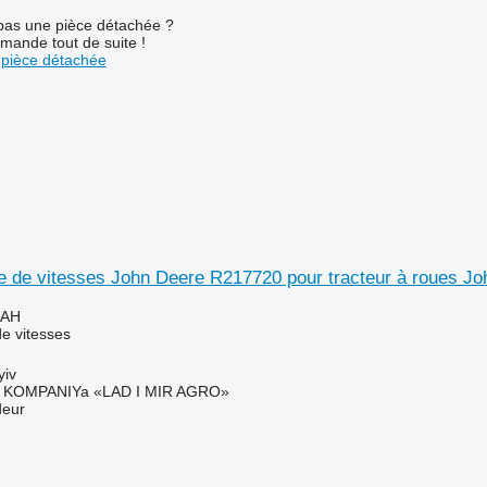
pas une pièce détachée ?
mande tout de suite !
pièce détachée
te de vitesses John Deere R217720 pour tracteur à roues J
UAH
e vitesses
yiv
KOMPANIYa «LAD I MIR AGRO»
deur