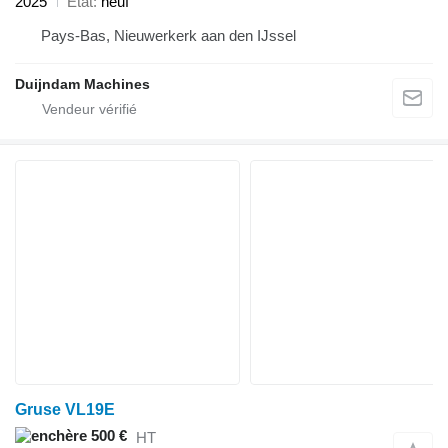
2025
État
neuf
Pays-Bas, Nieuwerkerk aan den IJssel
Duijndam Machines
Gruse VL19E
500 €
HT