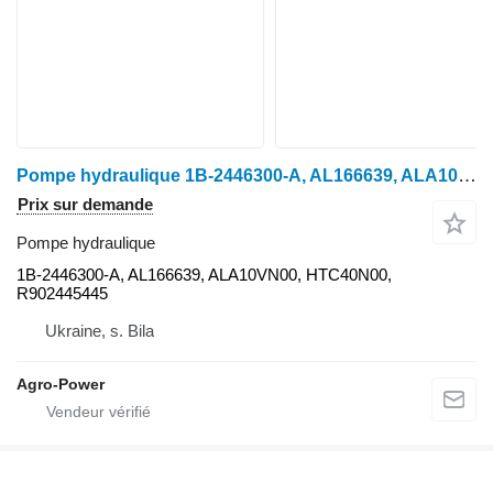
Pompe hydraulique 1B-2446300-A, AL166639, ALA10VN00, HTC40N00, R902445445 pour tracteur à roues John Deere
Prix sur demande
Pompe hydraulique
1B-2446300-A, AL166639, ALA10VN00, HTC40N00,
R902445445
Ukraine, s. Bila
Agro-Power