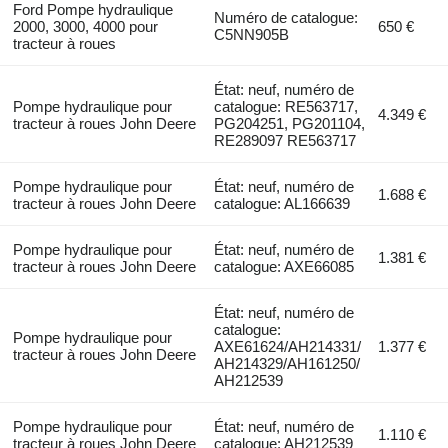
Ford Pompe hydraulique
Numéro de catalogue:
2000, 3000, 4000 pour
650 €
C5NN905B
tracteur à roues
État: neuf, numéro de
Pompe hydraulique pour
catalogue: RE563717,
4.349 €
tracteur à roues John Deere
PG204251, PG201104,
RE289097 RE563717
Pompe hydraulique pour
État: neuf, numéro de
1.688 €
tracteur à roues John Deere
catalogue: AL166639
Pompe hydraulique pour
État: neuf, numéro de
1.381 €
tracteur à roues John Deere
catalogue: AXE66085
État: neuf, numéro de
catalogue:
Pompe hydraulique pour
AXE61624/AH214331/
1.377 €
tracteur à roues John Deere
AH214329/AH161250/
AH212539
Pompe hydraulique pour
État: neuf, numéro de
1.110 €
tracteur à roues John Deere
catalogue: AH212539