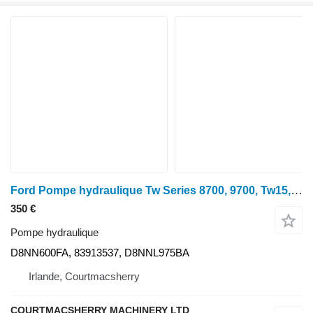
Ford Pompe hydraulique Tw Series 8700, 9700, Tw15, référence 83913537, D8nn600fa D8NN600FA pour tracteur à roues
350 €
Pompe hydraulique
D8NN600FA, 83913537, D8NNL975BA
Irlande, Courtmacsherry
COURTMACSHERRY MACHINERY LTD