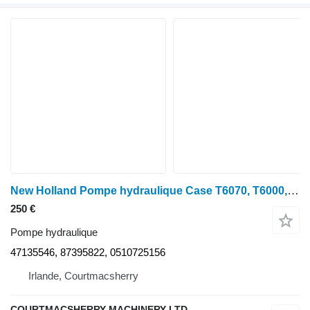
New Holland Pompe hydraulique Case T6070, T6000, TSA 47135546, 87395822 pour tracteur à roues T6070
250 €
Pompe hydraulique
47135546, 87395822, 0510725156
Irlande, Courtmacsherry
COURTMACSHERRY MACHINERY LTD