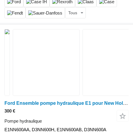
Tous
Ford Ensemble pompe hydraulique E1 pour New Holland séries 7610, 6610, 7710 et 10. E1NN600AA pour tracteur à roues Ford 7710
300 €
Pompe hydraulique
E1NN600AA, D3NN600H, E1NN600AB, D3NN600A