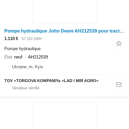
Pompe hydraulique John Deere AH212539 pour tracteur à roues John Deere
1.110 €
57.110 UAH
Pompe hydraulique
État
neuf
AH212539
Ukraine, m. Kyiv
TOV «TORGOVA KOMPANIYa «LAD I MIR AGRO»