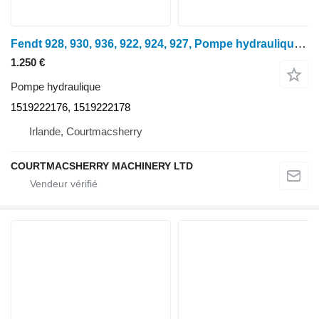
Fendt 928, 930, 936, 922, 924, 927, Pompe hydraulique G931941101010, 1519 1519222176 pour tracteur à roues 928
1.250 €
Pompe hydraulique
1519222176, 1519222178
Irlande, Courtmacsherry
COURTMACSHERRY MACHINERY LTD