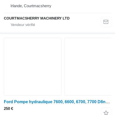
Irlande, Courtmacsherry
COURTMACSHERRY MACHINERY LTD
Ford Pompe hydraulique 7600, 6600, 6700, 7700 D8nn600kb, 83936586, 87540 D8NN600KB pour tracteur à roues 7600
250 €