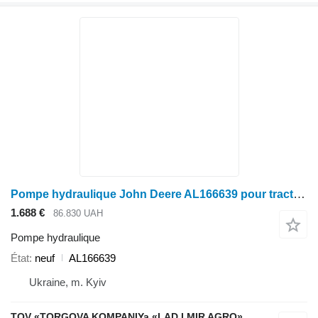
Pompe hydraulique John Deere AL166639 pour tracteur à roues John Deere
1.688 €
86.830 UAH
Pompe hydraulique
État
neuf
AL166639
Ukraine, m. Kyiv
TOV «TORGOVA KOMPANIYa «LAD I MIR AGRO»