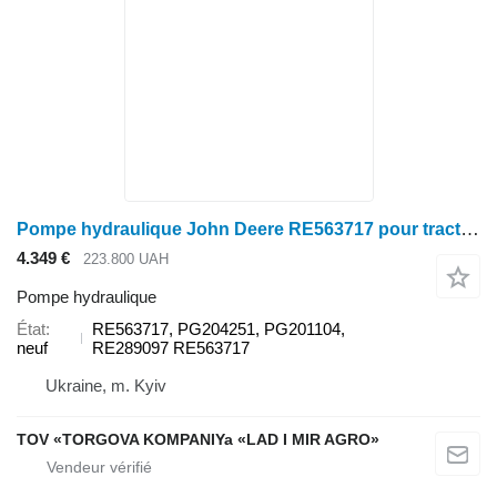
Pompe hydraulique John Deere RE563717 pour tracteur à roues John Deere
4.349 €
223.800 UAH
Pompe hydraulique
État
RE563717, PG204251, PG201104,
neuf
RE289097 RE563717
Ukraine, m. Kyiv
TOV «TORGOVA KOMPANIYa «LAD I MIR AGRO»