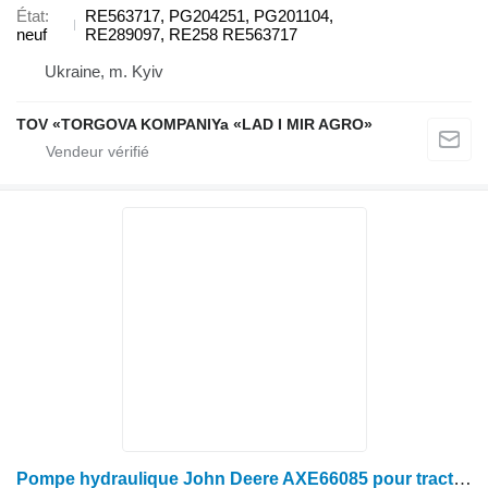
État
RE563717, PG204251, PG201104,
neuf
RE289097, RE258 RE563717
Ukraine, m. Kyiv
TOV «TORGOVA KOMPANIYa «LAD I MIR AGRO»
Pompe hydraulique John Deere AXE66085 pour tracteur à roues John Deere