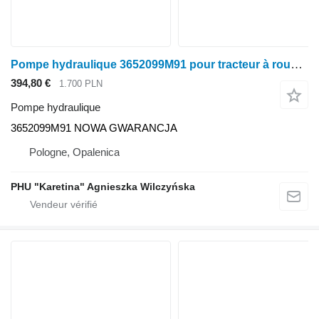
Pompe hydraulique 3652099M91 pour tracteur à roues Massey Ferguson Massey Fergusson MF 2230 2225 Landini McCormick
394,80 €
1.700 PLN
Pompe hydraulique
3652099M91 NOWA GWARANCJA
Pologne, Opalenica
PHU "Karetina" Agnieszka Wilczyńska