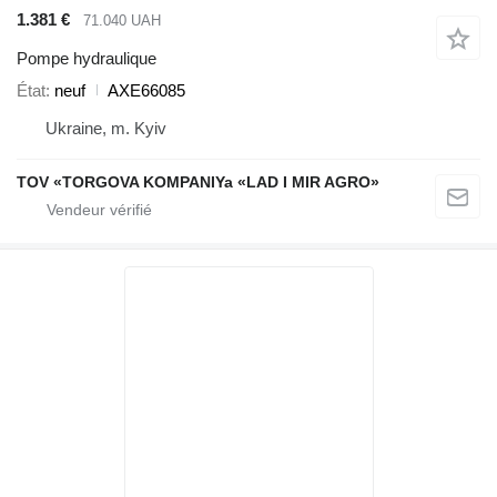
1.381 €
71.040 UAH
Pompe hydraulique
État
neuf
AXE66085
Ukraine, m. Kyiv
TOV «TORGOVA KOMPANIYa «LAD I MIR AGRO»