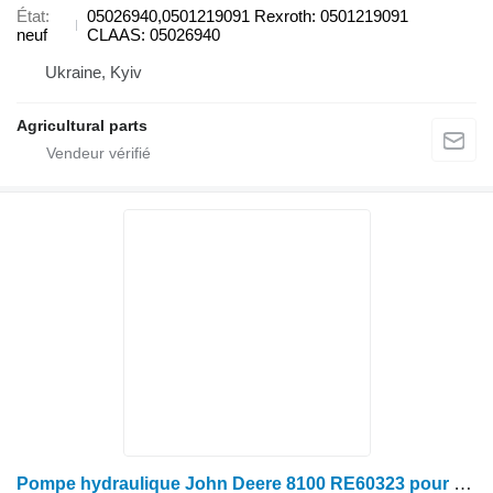
État
05026940,0501219091 Rexroth: 0501219091
neuf
CLAAS: 05026940
Ukraine, Kyiv
Agricultural parts
Pompe hydraulique John Deere 8100 RE60323 pour tracteur à roues John Deere 8100