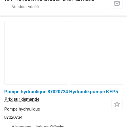
Pompe hydraulique 87020734 Hydraulikpumpe KFP5150-90-KP 1013CYRF-SP, Case IH 450, pour tracteur à roues Case IH 450
Prix sur demande
Pompe hydraulique
87020734
Allemagne, Limburg-Offheim