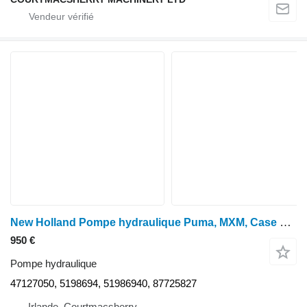
New Holland Pompe hydraulique Puma, MXM, Case T6070, série MXU 51986940 47127050 pour tracteur à roues
950 €
Pompe hydraulique
47127050, 5198694, 51986940, 87725827
Irlande, Courtmacsherry