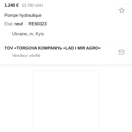
1.240 €
63.780 UAH
Pompe hydraulique
État
neuf
RE60323
Ukraine, m. Kyiv
TOV «TORGOVA KOMPANIYa «LAD I MIR AGRO»