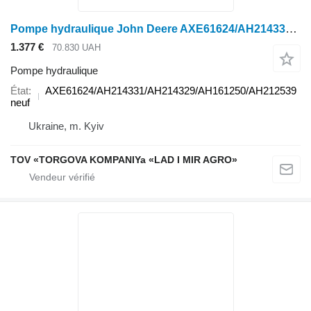
Pompe hydraulique John Deere AXE61624/AH214331/AH214329/AH161250/AH212539 pour tracteur à roues John Deere
1.377 €
70.830 UAH
Pompe hydraulique
État
AXE61624/AH214331/AH214329/AH161250/AH212539
neuf
Ukraine, m. Kyiv
TOV «TORGOVA KOMPANIYa «LAD I MIR AGRO»