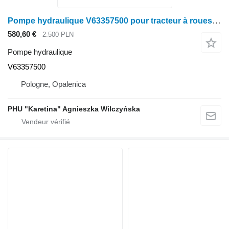
Pompe hydraulique V63357500 pour tracteur à roues Valtra N141
580,60 €
2.500 PLN
Pompe hydraulique
V63357500
Pologne, Opalenica
PHU "Karetina" Agnieszka Wilczyńska