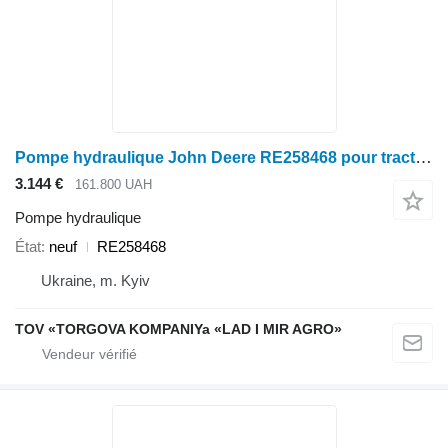
Pompe hydraulique John Deere RE258468 pour tracteur à roues
3.144 €
161.800 UAH
Pompe hydraulique
État
neuf
RE258468
Ukraine, m. Kyiv
TOV «TORGOVA KOMPANIYa «LAD I MIR AGRO»