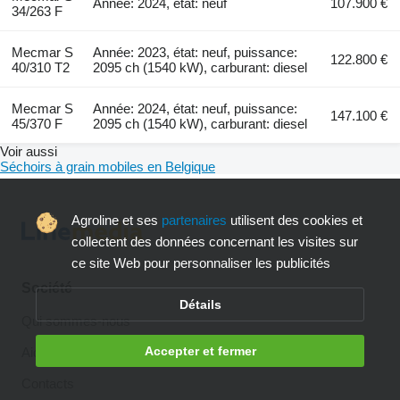
Année: 2024, état: neuf
107.900 €
34/263 F
Mecmar S
Année: 2023, état: neuf, puissance:
122.800 €
40/310 T2
2095 ch (1540 kW), carburant: diesel
Mecmar S
Année: 2024, état: neuf, puissance:
147.100 €
45/370 F
2095 ch (1540 kW), carburant: diesel
Voir aussi
Séchoirs à grain mobiles en Belgique
Agroline et ses
partenaires
utilisent des cookies et
collectent des données concernant les visites sur
ce site Web pour personnaliser les publicités
Société
Détails
Qui sommes-nous
Accepter et fermer
Aide
Contacts