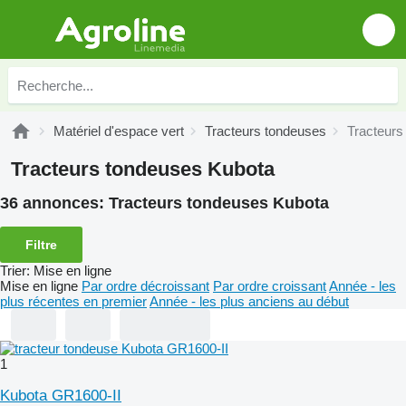
Matériel d'espace vert
Tracteurs tondeuses
Tracteurs
Tracteurs tondeuses Kubota
36 annonces:
Tracteurs tondeuses Kubota
Filtre
Trier
:
Mise en ligne
Mise en ligne
Par ordre décroissant
Par ordre croissant
Année - les
plus récentes en premier
Année - les plus anciens au début
1
Kubota GR1600-II