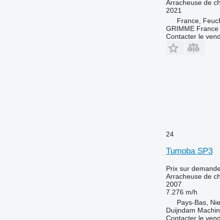
Arracheuse de c
2021
France, Feuc
GRIMME France H
Contacter le ven
24
Tumoba SP3
Prix sur demand
Arracheuse de c
2007
7.276 m/h
Pays-Bas, Nie
Duijndam Machi
Contacter le ven