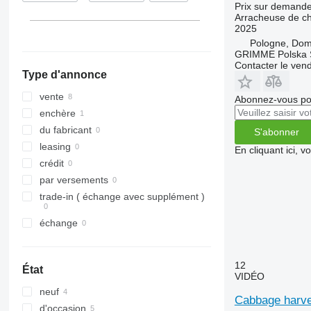
Prix sur demand
Arracheuse de c
2025
Pologne, Do
GRIMME Polska S
Contacter le ven
Type d'annonce
vente
Abonnez-vous pou
enchère
du fabricant
S'abonner
leasing
En cliquant ici, 
crédit
par versements
trade-in ( échange avec supplément )
échange
12
État
VIDÉO
neuf
Cabbage harve
d'occasion