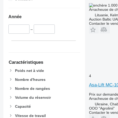
1.000
Arracheuse de c
Lituanie, Kel
Année
Auction Baltic U
Contacter le ven
–
Caractéristiques
Poids net à vide
4
Nombre d'heures
Asa-Lift MC-1
Nombre de rangées
Prix sur demand
Volume du réservoir
Arracheuse de c
Ukraine, Cha
Capacité
OOO "Agrolinii"
Contacter le ven
Vitesse de travail