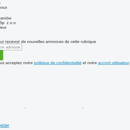
e
houx
maniów
p. z o.o.
deur
r recevoir de nouvelles annonces de cette rubrique
vous acceptez notre
politique de confidentialité
et notre
accord utilisateur
ster