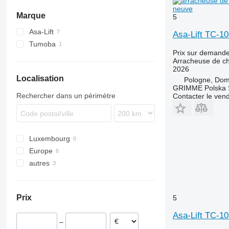
neuve
Marque
5
Asa-Lift
Asa-Lift TC-1
Tumoba
Prix sur demand
Arracheuse de c
2026
Localisation
Pologne, Do
GRIMME Polska S
Rechercher dans un périmètre
Contacter le ven
Luxembourg
Europe
autres
Pologne
France
Ukraine
Lituanie
Prix
5
Pays-Bas
Royaume-Uni
Asa-Lift TC-1
–