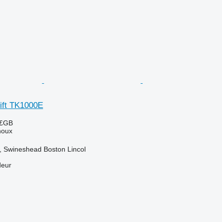
Lift TK1000E
 £GB
houx
 Swineshead Boston Lincol
deur