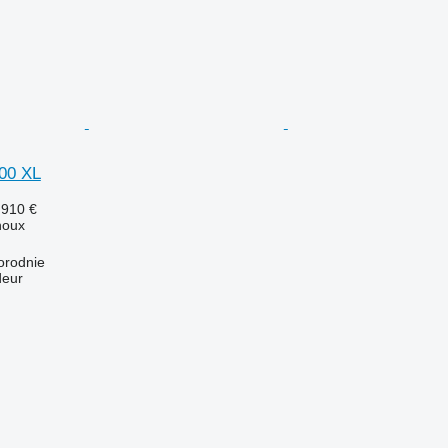
000 XL
.910 €
houx
orodnie
deur