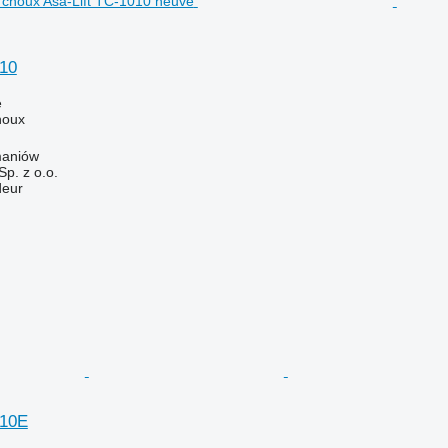
010
e
houx
maniów
p. z o.o.
deur
010E