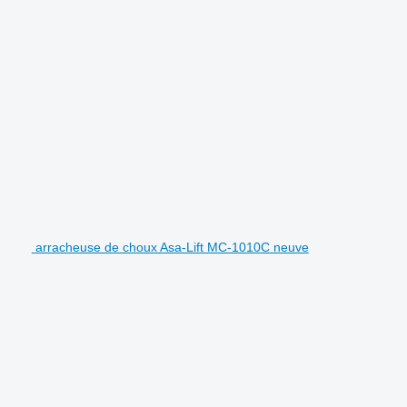
arracheuse de choux Asa-Lift MC-1010C neuve