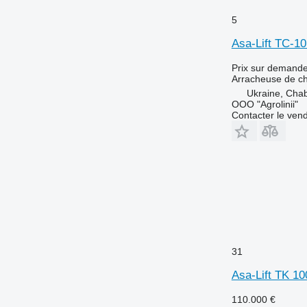
5
Asa-Lift TC-1
Prix sur demand
Arracheuse de c
Ukraine, Cha
OOO "Agrolinii"
Contacter le ven
31
Asa-Lift TK 1
110.000 €