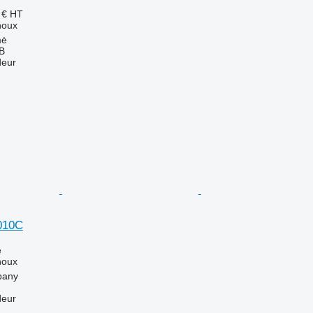
 €
HT
houx
mė
AB
deur
010C
e
houx
bany
deur