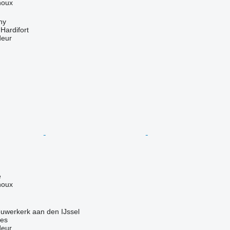
houx
hy
ardifort
deur
e
houx
uwerkerk aan den IJssel
nes
deur