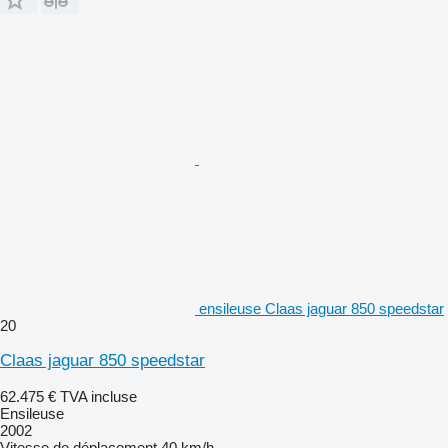
ensileuse Claas jaguar 850 speedstar
20
Claas jaguar 850 speedstar
62.475 €
TVA incluse
Ensileuse
2002
Vitesse de déplacement
40 km/h