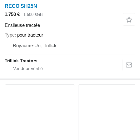
RECO SH25N
1.750 €
1.500 £GB
Ensileuse tractée
Type
pour tracteur
Royaume-Uni, Trillick
Trillick Tractors