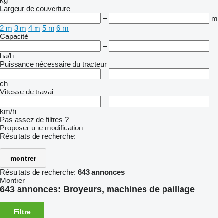
kg
Largeur de couverture
–
m
2 m
3 m
4 m
5 m
6 m
Capacité
–
ha/h
Puissance nécessaire du tracteur
–
ch
Vitesse de travail
–
km/h
Pas assez de filtres ?
Proposer une modification
Résultats de recherche:
-
montrer
Résultats de recherche:
643 annonces
Montrer
643 annonces:
Broyeurs, machines de paillage
Filtre