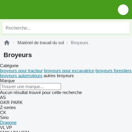
Matériel de travail du sol
Broyeurs
Broyeurs
Catégorie
broyeurs pour tracteur
broyeurs pour excavatrice
broyeurs forestiers
broyeurs automoteurs
autres broyeurs
Marque
Aucun résultat trouvé pour cette recherche
AS
GKR
PARK
Z-series
CK
Sirio
Dragone
VL
VP