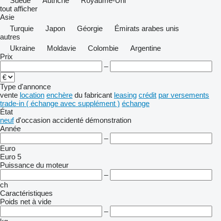
Suède
Autriche
Royaume-Uni
tout afficher
Asie
Turquie
Japon
Géorgie
Émirats arabes unis
autres
Ukraine
Moldavie
Colombie
Argentine
Prix
–
Type d'annonce
vente
location
enchère
du fabricant
leasing
crédit
par versements
trade-in ( échange avec supplément )
échange
État
neuf
d'occasion
accidenté
démonstration
Année
–
Euro
Euro 5
Puissance du moteur
–
ch
Caractéristiques
Poids net à vide
–