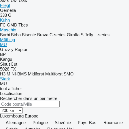
SMK
UM
USM
Fliegl
Gemella
333 G
Kuhn
FC
GMD
Tbes
Maschio
Barbi
Birba
Bisonte
Brava
C-series
Giraffa S
Jolly
L-series
Müthing
MU
Grizzly
Raptor
BP
Kangu
SinusCut
5026
FX
H3
MINI-BMS
Midiforst
Multiforst
SMO
Stark
MU
tout afficher
Localisation
Rechercher dans un périmètre
Luxembourg
Europe
Allemagne
Pologne
Slovénie
Pays-Bas
Roumanie