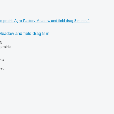
Meadow and field drag 8 m
LN
prairie
nia
deur