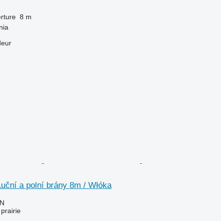
rture
8 m
nia
deur
uční a polní brány 8m / Włóka
LN
prairie