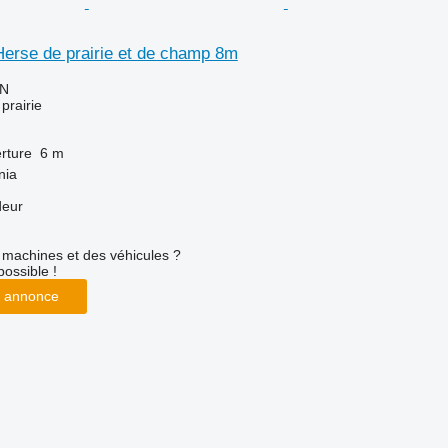
Herse de prairie et de champ 8m
LN
prairie
rture
6 m
nia
deur
machines et des véhicules ?
possible !
 annonce