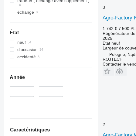
trade-in ( échange avec supplément )
3
échange
Agro-Factory N
1.742 €
7.500 P
État
Régénérateur de 
2025
neuf
État
neuf
Largeur de couve
d'occasion
Pologne, Nąd
accidenté
ROJTECH
Contacter le ven
Année
–
2
Caractéristiques
Agro-Factory 