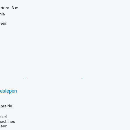
rture
6 m
nia
deur
eslepen
prairie
ekel
machines
deur