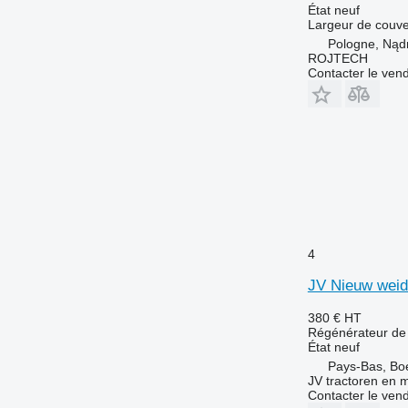
État
neuf
Largeur de couve
Pologne, Nąd
ROJTECH
Contacter le ven
4
JV Nieuw weid
380 €
HT
Régénérateur de 
État
neuf
Pays-Bas, Bo
JV tractoren en 
Contacter le ven