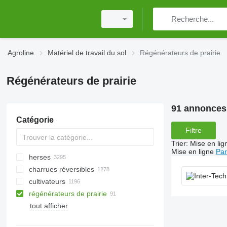
Agroline
Matériel de travail du sol
Régénérateurs de prairie
Régénérateurs de prairie
91 annonces
Catégorie
Filtre
Trier
:
Mise en lig
Mise en ligne
Par
herses
charrues réversibles
herses à disques
cultivateurs
herses rotatives
régénérateurs de prairie
herses à dents flexibles
broyeurs pour tracteur
rouleaux cambridge
tout afficher
herses à dents
broyeurs pour excavatrice
rouleaux hacheurs
herses traînantes
broyeurs forestiers
rouleaux à anneaux