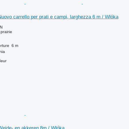
uovo carrello per prati e campi, larghezza 6 m / Włóka
LN
prairie
rture
6 m
nia
deur
Weide- en akkereg 8m / Włóka