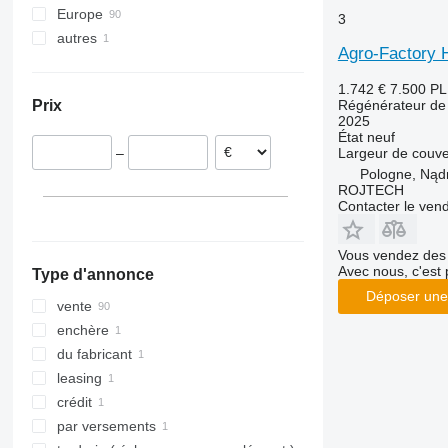
Europe
3
autres
Pologne
Agro-Factory 
Pays-Bas
Ukraine
Allemagne
1.742 €
7.500 P
Régénérateur de 
Prix
République tchèque
2025
France
État
neuf
Largeur de couve
–
Roumanie
Pologne, Nąd
Lettonie
ROJTECH
Contacter le ven
Belgique
Vous vendez des 
Avec nous, c'est 
Type d'annonce
Déposer une
vente
enchère
du fabricant
leasing
crédit
par versements