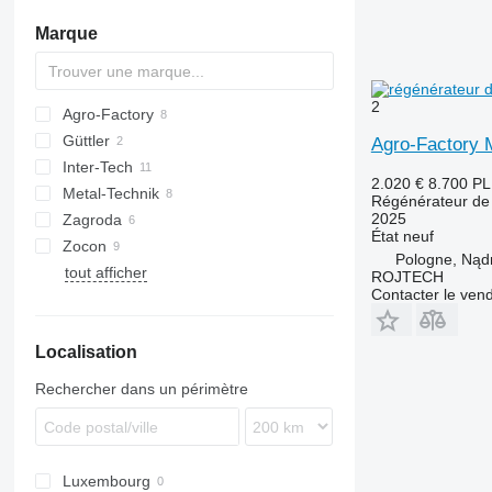
niveleuses d'arène d'équitation
broyeurs automoteurs
rouleaux lisses
Marque
autres herses
autres broyeurs
rouleaux d'ensilage
autres rouleaux agricoles
2
Agro-Factory
Güttler
Agro-Factory 
Inter-Tech
2.020 €
8.700 P
Metal-Technik
Régénérateur de 
2025
Zagroda
État
neuf
Zocon
Pologne, Nąd
tout afficher
ROJTECH
Contacter le ven
Localisation
Rechercher dans un périmètre
Luxembourg