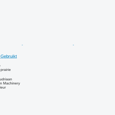
 Gebruikt
e
prairie
udriaan
an Machinery
deur