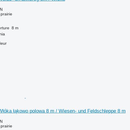
LN
prairie
rture
8 m
nia
deur
Włóka łąkowo polowa 8 m / Wiesen- und Feldschleppe 8 m
LN
prairie