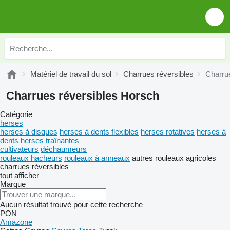
Matériel de travail du sol
Charrues réversibles
Charru
Charrues réversibles Horsch
Catégorie
herses
herses à disques
herses à dents flexibles
herses rotatives
herses à
dents
herses traînantes
cultivateurs
déchaumeurs
rouleaux hacheurs
rouleaux à anneaux
autres rouleaux agricoles
charrues réversibles
tout afficher
Marque
Aucun résultat trouvé pour cette recherche
PON
Amazone