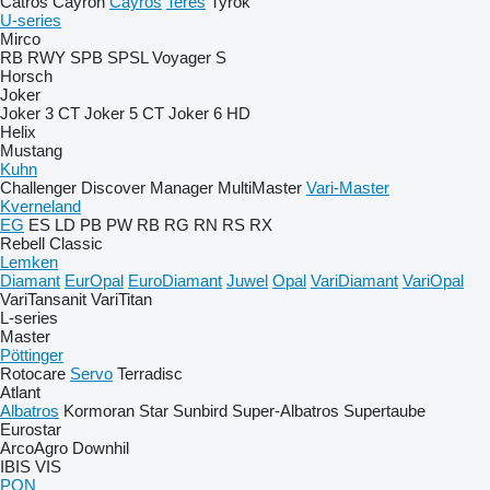
Catros
Cayron
Cayros
Teres
Tyrok
U-series
Mirco
RB
RWY
SPB
SPSL
Voyager S
Horsch
Joker
Joker 3 CT
Joker 5 CT
Joker 6 HD
Helix
Mustang
Kuhn
Challenger
Discover
Manager
MultiMaster
Vari-Master
Kverneland
EG
ES
LD
PB
PW
RB
RG
RN
RS
RX
Rebell Classic
Lemken
Diamant
EurOpal
EuroDiamant
Juwel
Opal
VariDiamant
VariOpal
VariTansanit
VariTitan
L-series
Master
Pöttinger
Rotocare
Servo
Terradisc
Atlant
Albatros
Kormoran
Star
Sunbird
Super-Albatros
Supertaube
Eurostar
ArcoAgro
Downhil
IBIS
VIS
PON