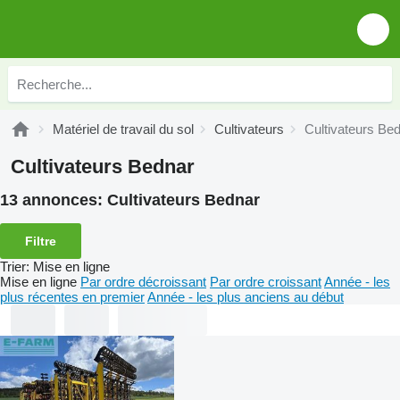
Matériel de travail du sol
Cultivateurs
Cultivateurs Be
Cultivateurs Bednar
13 annonces:
Cultivateurs Bednar
Filtre
Trier
:
Mise en ligne
Mise en ligne
Par ordre décroissant
Par ordre croissant
Année - les
plus récentes en premier
Année - les plus anciens au début