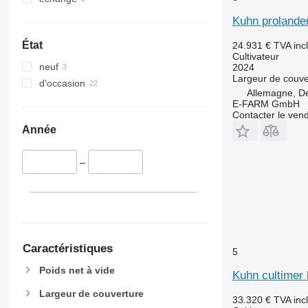
Kuhn prolande
État
24.931 €
TVA inc
Cultivateur
neuf
2024
Largeur de couve
d'occasion
Allemagne, D
E-FARM GmbH
Contacter le ven
Année
–
Caractéristiques
5
Poids net à vide
Kuhn cultimer 
Largeur de couverture
33.320 €
TVA inc