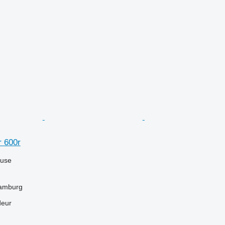
r 600r
luse
Hamburg
deur