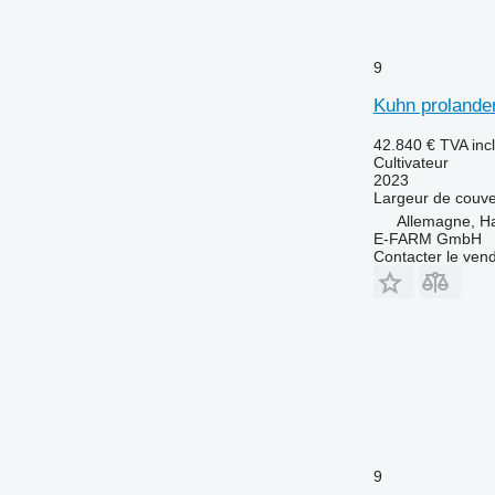
9
Kuhn prolande
42.840 €
TVA inc
Cultivateur
2023
Largeur de couve
Allemagne, 
E-FARM GmbH
Contacter le ven
9