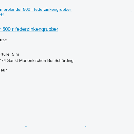
ber
 500 r federzinkengrubber
luse
rture
5 m
4774 Sankt Marienkirchen Bei Schärding
deur