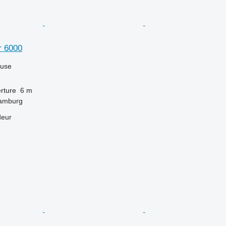
r 6000
luse
rture
6 m
Hamburg
deur