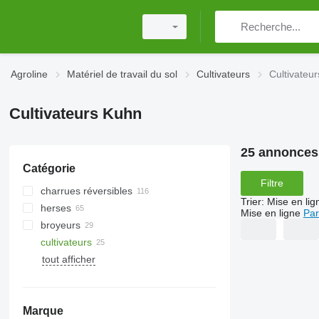
Agroline
Matériel de travail du sol
Cultivateurs
Cultivateu
Cultivateurs Kuhn
25 annonces
Catégorie
Filtre
charrues réversibles
Trier
:
Mise en lig
herses
Mise en ligne
Par
broyeurs
herses à disques
cultivateurs
herses rotatives
broyeurs pour tracteur
tout afficher
herses à dents flexibles
rouleaux cambridge
herses à dents
Marque