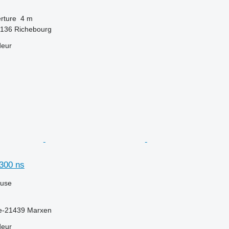
rture
4 m
2136 Richebourg
deur
 300 ns
luse
e-21439 Marxen
deur