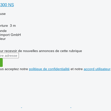
 300 NS
luse
rture
3 m
unde
t-Import GmbH
deur
r recevoir de nouvelles annonces de cette rubrique
vous acceptez notre
politique de confidentialité
et notre
accord utilisateur