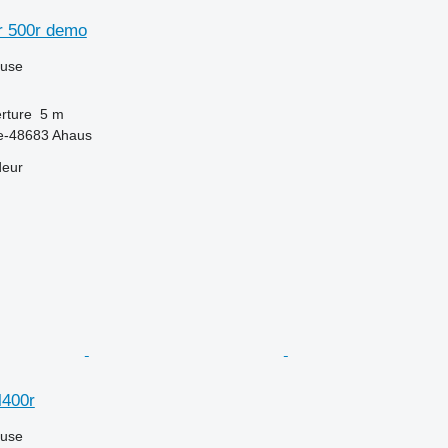
r 500r demo
luse
rture
5 m
e-48683 Ahaus
deur
l400r
luse