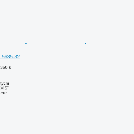
 5635-32
.350 €
tychi
VIS"
deur