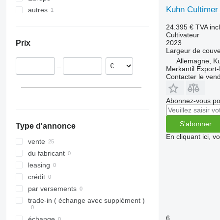
Kuhn Cultimer
autres
Allemagne
Autriche
Ukraine
24.395 €
TVA inc
France
Cultivateur
2023
Prix
Roumanie
Largeur de couve
Lettonie
Allemagne, K
–
Merkantil Expor
Contacter le ven
Abonnez-vous pou
S'abonner
Type d'annonce
En cliquant ici, 
vente
du fabricant
leasing
crédit
par versements
trade-in ( échange avec supplément )
6
échange