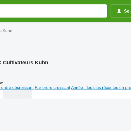
Se 
rs Kuhn
:
Cultivateurs Kuhn
ne
 ordre décroissant
Par ordre croissant
Année - les plus récentes en pr